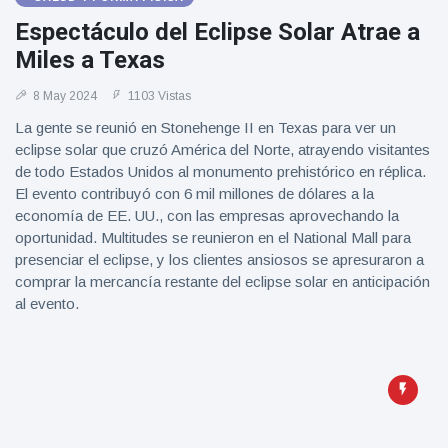
Geburtstag
Vistas
Espectáculo del Eclipse Solar Atrae a
und tanzt
zu
Miles a Texas
Mariachi-
Band
8 May 2024
1103 Vistas
La gente se reunió en Stonehenge II en Texas para ver un
eclipse solar que cruzó América del Norte, atrayendo visitantes
de todo Estados Unidos al monumento prehistórico en réplica.
El evento contribuyó con 6 mil millones de dólares a la
economía de EE. UU., con las empresas aprovechando la
oportunidad. Multitudes se reunieron en el National Mall para
presenciar el eclipse, y los clientes ansiosos se apresuraron a
comprar la mercancía restante del eclipse solar en anticipación
al evento.