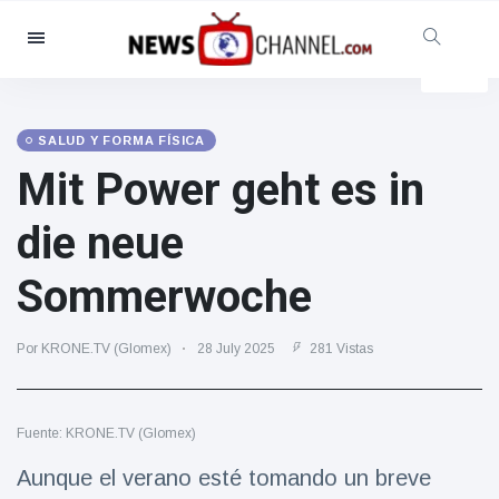
Categorías
Noticias
(4825)
Social y Diversión
(155)
SALUD Y FORMA FÍSICA
Mit Power geht es in
Cine y TV
(81)
Deporte
(237)
die neue
Celebridades
(13938)
Sommerwoche
Moda y Belleza
(122)
Coches y Motor
(5997)
Por KRONE.TV (Glomex)
28 July 2025
281 Vistas
Comida y bebida
(79)
Juegos
(160)
Fuente: KRONE.TV (Glomex)
Estilo de vida y Docu-
entretenimiento
Aunque el verano esté tomando un breve
(121)