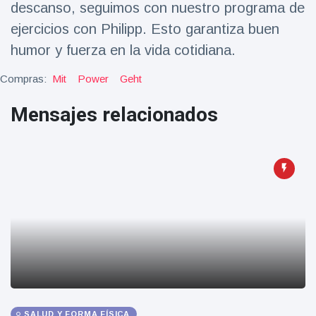
descanso, seguimos con nuestro programa de
Salud y forma física
(73)
ejercicios con Philipp. Esto garantiza buen
Viajes y Aventura
(77)
humor y fuerza en la vida cotidiana.
Compras:
Mit
Power
Geht
Últimas noticias
Mensajes relacionados
SKAI News
in English |
07/10/2025
7 October
9000 Vistas
Halloween -
31 de
octubre!
8 May
7432
Vistas
Großmutter
feiert ihren
99.
SALUD Y FORMA FÍSICA
8 May
1133