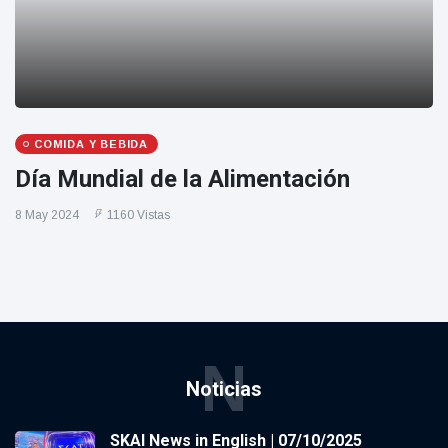
COMIDA Y BEBIDA
Día Mundial de la Alimentación
8 May 2024
1160 Vistas
N
Noticias
SKAI News in English | 07/10/2025