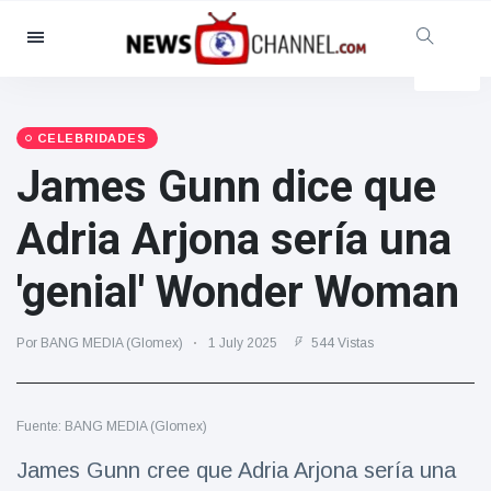
Categorías
Noticias
(4825)
Social y Diversión
(155)
CELEBRIDADES
James Gunn dice que
Cine y TV
(81)
Deporte
(237)
Adria Arjona sería una
Celebridades
(13938)
'genial' Wonder Woman
Moda y Belleza
(122)
Coches y Motor
(5997)
Por BANG MEDIA (Glomex)
1 July 2025
544 Vistas
Comida y bebida
(79)
Juegos
(160)
Fuente: BANG MEDIA (Glomex)
Estilo de vida y Docu-
entretenimiento
James Gunn cree que Adria Arjona sería una
(121)