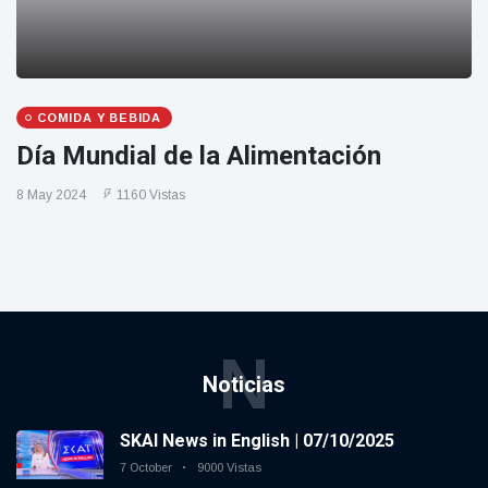
COMIDA Y BEBIDA
Día Mundial de la Alimentación
8 May 2024
1160 Vistas
N
Noticias
SKAI News in English | 07/10/2025
7 October
9000 Vistas