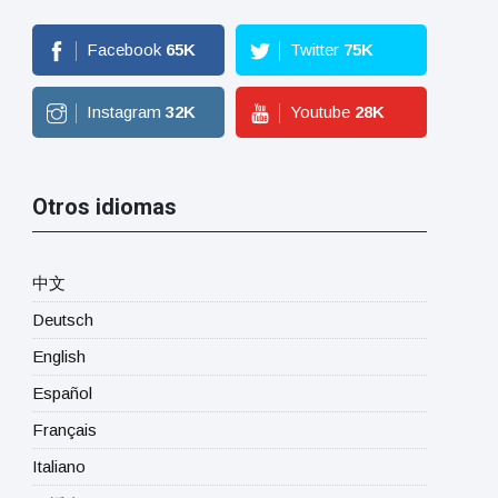
Facebook
65
K
Twitter
75
K
Instagram
32
K
Youtube
28
K
Otros idiomas
中文
Deutsch
English
Español
Français
Italiano