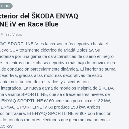
MOTOR
xterior del ŠKODA ENYAQ
E iV en Race Blue
386 Vistas
Q SPORTLINE iV es la versión más deportiva hasta el
evo SUV totalmente eléctrico de Mladá Boleslav. Su
cteriza por una gama de características de diseño en negro
s, mientras que el chasis deportivo más bajo lo convierte en
 de conducción particularmente dinámica. El interior se suma
deportiva, gracias a las molduras decorativas de estilo
ante multifunción de tres radios y asientos con
integrados. La nueva gama de modelos insignia de ŠKODA
una variante SPORTLINE, que se ofrece en tres niveles de
a ENYAQ SPORTLINE iV 60 tiene una potencia de 132 kW,
la ENYAQ SPORTLINE iV 80 produce 150 kW. Ambos
acción trasera. El ENYAQ SPORTLINE iV 80x con tracción
pado con dos motores eléctricos que generan una potencia
195 kW