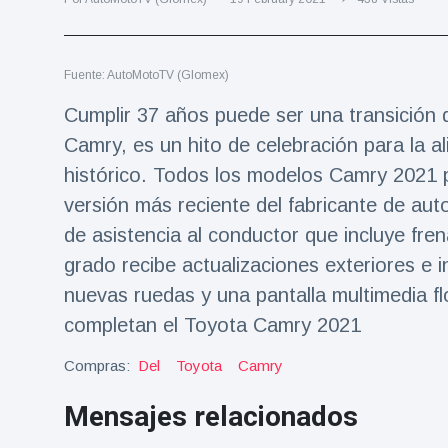
Salud y forma física
(73)
Viajes y Aventura
(77)
Fuente: AutoMotoTV (Glomex)
Cumplir 37 años puede ser una transición d
Últimas noticias
Camry, es un hito de celebración para la 
histórico. Todos los modelos Camry 2021 
SKAI News
in English |
versión más reciente del fabricante de aut
07/10/2025
7 October
de asistencia al conductor que incluye f
9000 Vistas
grado recibe actualizaciones exteriores e i
nuevas ruedas y una pantalla multimedia f
Halloween -
31 de
completan el Toyota Camry 2021
octubre!
8 May
7432
Vistas
Compras:
Del
Toyota
Camry
Großmutter
Mensajes relacionados
feiert ihren
99.
8 May
1133