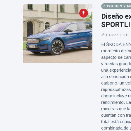
Geburtstag
Vistas
COCHES Y 
und tanzt
zu
Diseño e
Mariachi-
SPORTLIN
Band
10 June 2021
El ŠKODA ENYA
momento del nu
aspecto se cara
y ruedas grande
una experiencia
a la sensación 
carbono, un vol
reposacabezas 
ahora incluye 
rendimiento. L
mientras que 
cuentan con tr
total está equi
combinada de 