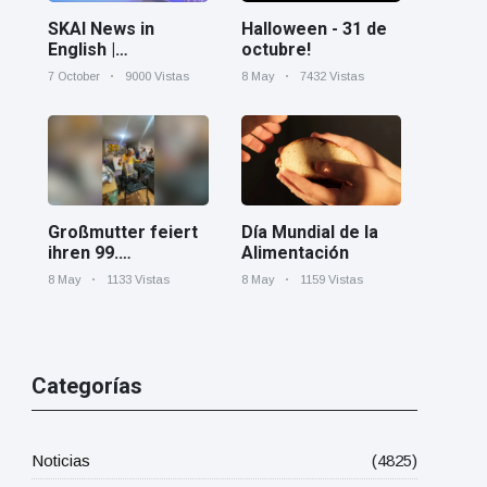
Halloween - 31 de
SKAI News in
octubre!
English |
07/10/2025
8 May
7432 Vistas
7 October
9000 Vistas
Día Mundial de la
Großmutter feiert
Alimentación
ihren 99.
Geburtstag und
8 May
1159 Vistas
8 May
1133 Vistas
tanzt zu Mariachi-
Band
Categorías
Noticias
(4825)