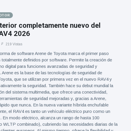
MOTOR
nterior completamente nuevo del
RAV4 2026
219 Vistas
forma de software Arene de Toyota marca el primer paso
 totalmente definidos por software. Permite la creación de
o digital para funciones avanzadas de seguridad y
. Arene es la base de las tecnologías de seguridad de
oyota, que se utilizan por primera vez en el nuevo RAV4 y
cativamente la seguridad. También hace su debut mundial la
n del sistema multimedia, que ofrece una conectividad,
erramientas de seguridad mejoradas y, gracias a Arene,
pido que nunca. En la nueva variante híbrida enchufable
ente, el RAV4 es tanto un vehículo eléctrico puro como un
o. En modo eléctrico, alcanza un rango de hasta 100
lo WLTP combinado), cubriendo las necesidades diarias de la
clientes europeos. Al mismo tiempo, ofrece la flexibilidad y