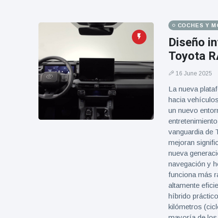
COCHES Y 
Diseño i
Toyota 
16 June 2025
La nueva plata
hacia vehículos
un nuevo entorn
entretenimiento
vanguardia de T
mejoran signifi
nueva generació
navegación y h
funciona más rá
altamente efici
híbrido práctic
kilómetros (cic
mayoría de los 