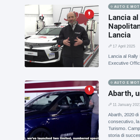
figlio dei
AUTO E MO
sogni’
Lancia al
Napolitan
Lancia
17 April 2025
Lancia al Rall
Executive Offic
AUTO E MO
Abarth, u
11 January 202
Abarth, 2020 di 
consecutivo, la
Turismo. Campi
storia di succe