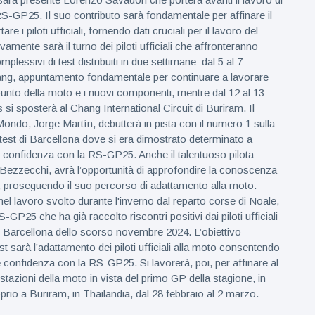
RS-GP25. Il suo contributo sarà fondamentale per affinare il
re i piloti ufficiali, fornendo dati cruciali per il lavoro del
mente sarà il turno dei piloti ufficiali che affronteranno
mplessivi di test distribuiti in due settimane: dal 5 al 7
ang, appuntamento fondamentale per continuare a lavorare
unto della moto e i nuovi componenti, mentre dal 12 al 13
s si sposterà al Chang International Circuit di Buriram. Il
ndo, Jorge Martín, debutterà in pista con il numero 1 sulla
 test di Barcellona dove si era dimostrato determinato a
 confidenza con la RS-GP25. Anche il talentuoso pilota
 Bezzecchi, avrà l’opportunità di approfondire la conoscenza
 proseguendo il suo percorso di adattamento alla moto.
el lavoro svolto durante l'inverno dal reparto corse di Noale,
GP25 che ha già raccolto riscontri positivi dai piloti ufficiali
 di Barcellona dello scorso novembre 2024. L’obiettivo
est sarà l’adattamento dei piloti ufficiali alla moto consentendo
e confidenza con la RS-GP25. Si lavorerà, poi, per affinare al
tazioni della moto in vista del primo GP della stagione, in
io a Buriram, in Thailandia, dal 28 febbraio al 2 marzo.