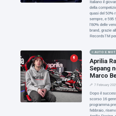
Italiano il giov
della competizi
quasi del 50% r
sempre, e 595
l’80% delle vend
brand, grazie al
RecordsTM per i
AUTO E MO
Aprilia R
Sepang ne
Marco Be
7 February 202
Dopo il success
scorso 16 gennai
programma prev
febbraio, riserv
Aprilia Racing,