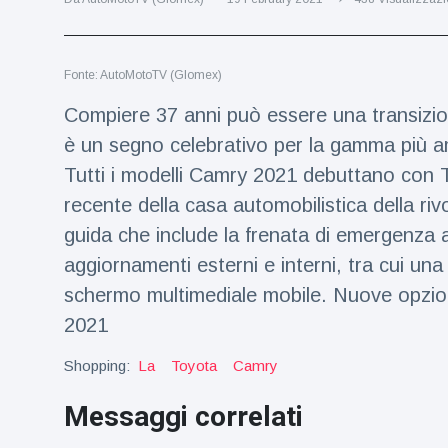
Viaggi e avventura
(77)
Fonte: AutoMotoTV (Glomex)
Ultime notizie
Compiere 37 anni può essere una transizion
Dylan
è un segno celebrativo per la gamma più am
Sprouse e
Tutti i modelli Camry 2021 debuttano con 
Barbara
15 July
49
Palvin
Visualizzazioni
recente della casa automobilistica della riv
rivelano di
guida che include la frenata di emergenza a
aspettare
Millie Bobby
una
aggiornamenti esterni e interni, tra cui un
Brown
bambina
incoraggia
schermo multimediale mobile. Nuove opzio
15 July
71
sua figlia ad
Visualizzazioni
2021
essere
creativa
Anne
Shopping:
La
Toyota
Camry
Hathaway
definisce
14 July
30
Messaggi correlati
Tom
Visualizzazioni
Holland 'il