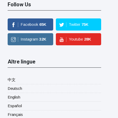
Follow Us
Facebook
65
K
Twitter
75
K
Instagram
32
K
Youtube
28
K
Altre lingue
中文
Deutsch
English
Español
Français