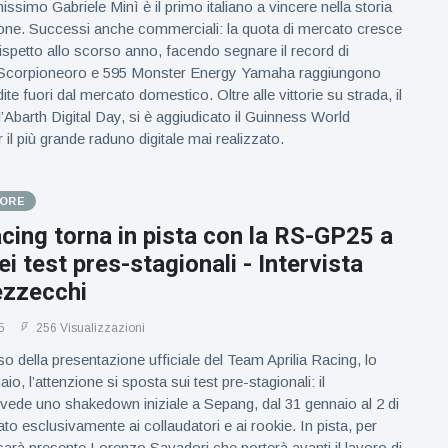
anissimo Gabriele Minì è il primo italiano a vincere nella storia
one. Successi anche commerciali: la quota di mercato cresce
ispetto allo scorso anno, facendo segnare il record di
 Scorpioneoro e 595 Monster Energy Yamaha raggiungono
ite fuori dal mercato domestico. Oltre alle vittorie su strada, il
l’Abarth Digital Day, si è aggiudicato il Guinness World
l più grande raduno digitale mai realizzato.
TORE
acing torna in pista con la RS-GP25 a
i test pres-stagionali - Intervista
zzecchi
5
256 Visualizzazioni
o della presentazione ufficiale del Team Aprilia Racing, lo
o, l’attenzione si sposta sui test pre-stagionali: il
ede uno shakedown iniziale a Sepang, dal 31 gennaio al 2 di
ato esclusivamente ai collaudatori e ai rookie. In pista, per
 sarà presente Lorenzo Savadori che porterà avanti il lavoro di