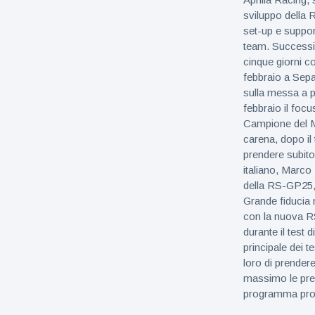
sviluppo della 
set-up e supporta
team. Successiva
cinque giorni co
febbraio a Sep
sulla messa a p
febbraio il focu
Campione del Mo
carena, dopo il
prendere subito
italiano, Marco
della RS-GP25,
Grande fiducia n
con la nuova RS-
durante il test
principale dei t
loro di prender
massimo le pres
programma propr