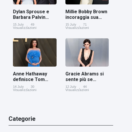
Dylan Sprouse e
Millie Bobby Brown
Barbara Palvin
incoraggia sua
rivelano di
figlia ad essere
15 July
49
15 July
71
aspettare una
creativa
Visualizzazioni
Visualizzazioni
bambina
Anne Hathaway
Gracie Abrams si
definisce Tom
sente più se
Holland 'il figlio dei
stessa con i capelli
14 July
30
12 July
44
sogni’
corti
Visualizzazioni
Visualizzazioni
Categorie