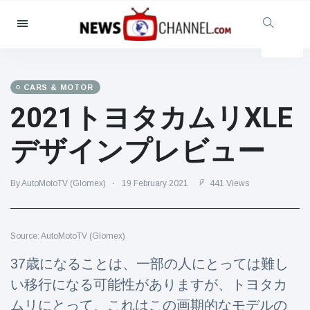
Categories
News
(4825)
Social & Fun
(155)
CARS & MOTOR
2021トヨタカムリXLE
Cinema & TV
(81)
Sport
(237)
デザインプレビュー
Celebrities
(13938)
Fashion & Beauty
(122)
By AutoMotoTV (Glomex)
19 February 2021
441 Views
Cars & Motor
(5997)
Food & Drink
(79)
Source: AutoMotoTV (Glomex)
Gaming
(160)
37歳になることは、一部の人にとっては難し
Lifestyle & Docutainment
(121)
い移行になる可能性がありますが、トヨタカ
Health & Fitness
(73)
ムリにとって、これはこの画期的なモデルの