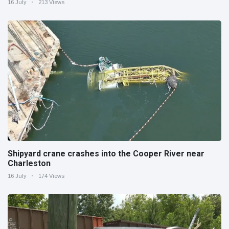
16 July
213 Views
Shipyard crane crashes into the Cooper River near
Charleston
16 July
174 Views