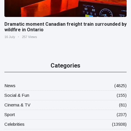
Dramatic moment Canadian freight train surrounded by
wildfire in Ontario
16 July
257 Views
Categories
News
(4825)
Social & Fun
(155)
Cinema & TV
(81)
Sport
(237)
Celebrities
(13938)