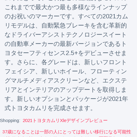
Travel & Adventure
(77)
これまでで最大かつ最も多様なラインナップ
のお祝いのマーカーです。すべての2021カム
リモデルは、自動緊急ブレーキを含む革新的
Latest News
なドライバーアシストテクノロジースイート
Magician's
の自動車メーカーの最新バージョンであるト
handcuff
ヨタセーフティセンス2.5+をデビューさせま
'escape' has
16 July
213 Views
audience in
す。さらに、各グレードは、新しいフロント
stitches
フェイシア、新しいホイール、フローティン
Conservationists
グマルチメディアスクリーンなど、エクステ
celebrate birth
of first lowland
リアとインテリアのアップデートを取得しま
16 July
199 Views
tapir in UK zoo in
す。新しいオプションとパッケージが2021年
14 years
式トヨタカムリを完成させます。
Florida man
arrested after
Shopping:
2021トヨタカムリxleデザインプレビュー
launching
16 July
177 Views
fireworks from
37歳になることは一部の人にとっては難しい移行になる可能性
moving car