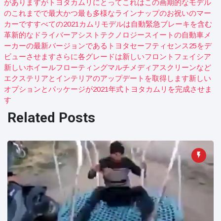
がありますがトヨタカムリにとってこれはこの画期的なモデル
のこれまでで最大かつ最も多様なラインナップのお祝いのマー
カーですすべての2021カムリモデルは自動緊急ブレーキを含む
革新的なドライバーアシストテクノロジースイートの自動車メ
ーカーの最新バージョンであるトヨタセーフティセンス25をデ
ビューさせますさらに各グレードは新しいフロントフェイシア
新しいホイールフローティングマルチメディアスクリーンなど
エクステリアとインテリアのアップデートを取得します新しい
オプションとパッケージが2021年式トヨタカムリを完成させま
す
Related Posts