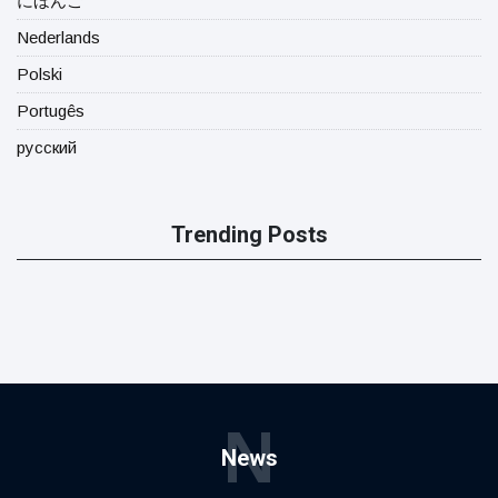
にほんご
Nederlands
Polski
Portugês
русский
Trending Posts
N
News