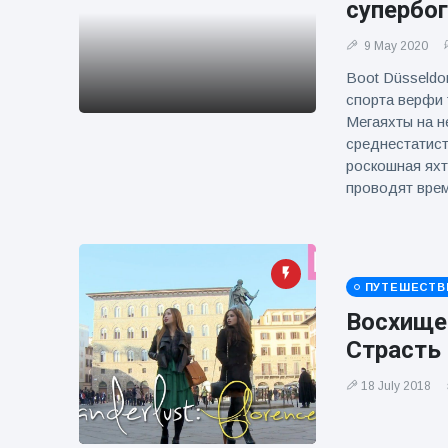
супербо
фейерверков из
движущейся
машины
9 May 2020
Boot Düsseldo
спорта верфи 
Мегаяхты на н
среднестатист
роскошная яхт
проводят врем
ПУТЕШЕСТВ
Восхище
Страсть 
18 July 2018