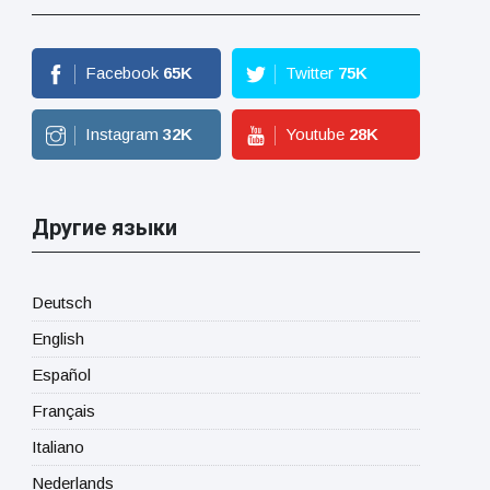
Facebook
65
K
Twitter
75
K
Instagram
32
K
Youtube
28
K
Другие языки
Deutsch
English
Español
Français
Italiano
Nederlands