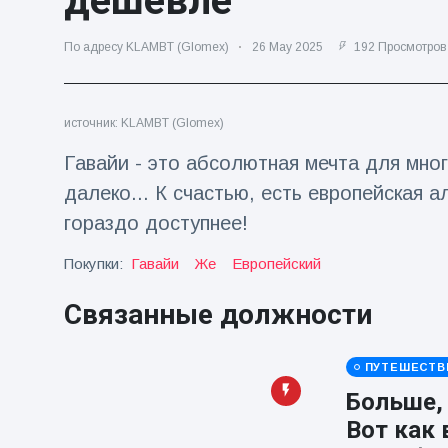
дешевле
Путешествия и приключения
(77)
По адресу KLAMBT (Glomex)
26 May 2025
192 Просмотров
Последние новости
источник: KLAMBT (Glomex)
Гавайи - это абсолютная мечта для мног
'Побег'
фокусника из
далеко... К счастью, есть европейская а
наручников
16 July
206
вызвал смех у
Просмотров
гораздо доступнее!
аудитории
Покупки:
Гавайи
Же
Европейский
Консерваторы
отмечают
Связанные должности
рождение
16 July
195
первого
Просмотров
низкогорного
тапира в
ПУТЕШЕСТВ
Мужчина из
зоопарке
Больше, 
Флориды
Великобритании
арестован
за 14 лет
Вот как
16 July
173
после запуска
Просмотров