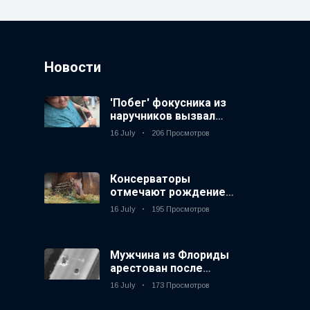
Новости
'Побег' фокусника из
наручников вызвал
смех у аудитории
16 July
206 Просмотров
Консерваторы
отмечают рождение
первого низкогорного
16 July
195 Просмотров
тапира в зоопарке
Великобритании за 14
лет
Мужчина из Флориды
арестован после
запуска фейерверков
16 July
173 Просмотров
из движущейся
машины