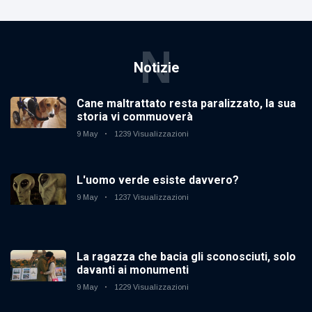
N
Notizie
Cane maltrattato resta paralizzato, la sua
storia vi commuoverà
9 May
1239 Visualizzazioni
L'uomo verde esiste davvero?
9 May
1237 Visualizzazioni
La ragazza che bacia gli sconosciuti, solo
davanti ai monumenti
9 May
1229 Visualizzazioni