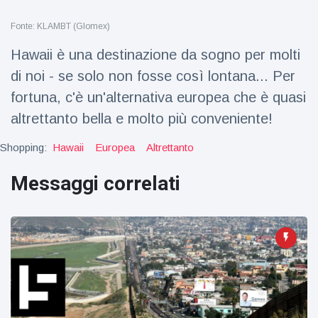
Viaggi e avventura
(77)
Fonte: KLAMBT (Glomex)
Hawaii è una destinazione da sogno per molti
Ultime notizie
di noi - se solo non fosse così lontana... Per
fortuna, c'è un'alternativa europea che è quasi
Dylan
Sprouse e
altrettanto bella e molto più conveniente!
Barbara
15 July
49
Palvin
Visualizzazioni
Shopping:
Hawaii
Europea
Altrettanto
rivelano di
aspettare
Millie Bobby
Messaggi correlati
una
Brown
bambina
incoraggia
15 July
71
sua figlia ad
Visualizzazioni
essere
creativa
Anne
Hathaway
definisce
14 July
30
Tom
Visualizzazioni
Holland 'il