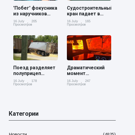
'Побег' фокусника
Судостроительный
из наручников
кран падает в
вызвал смех у
реку Купер возле
16 July
205
16 July
165
аудитории
Чарльстона
Просмотров
Просмотров
Поезд разделяет
Драматический
полуприцеп
момент
пополам на
канадский
16 July
178
16 July
247
железнодорожном
грузовой поезд
Просмотров
Просмотров
переезде в
окруженный
Джорджии
лесным пожаром
в Онтарио
Категории
Новости
(4825)