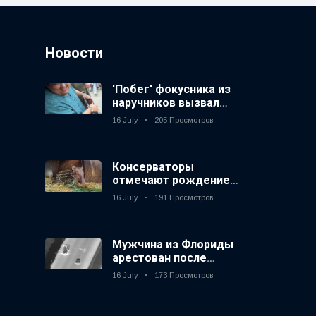
Новости
'Побег' фокусника из
наручников вызвал
смех у аудитории
16 July
205 Просмотров
Консерваторы
отмечают рождение
первого низкогорного
16 July
191 Просмотров
тапира в зоопарке
Великобритании за 14
лет
Мужчина из Флориды
арестован после
запуска фейерверков
16 July
173 Просмотров
из движущейся
машины