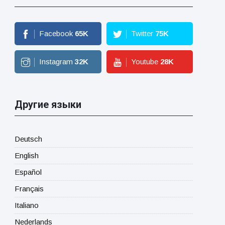
Facebook
65
K
Twitter
75
K
Instagram
32
K
Youtube
28
K
Другие языки
Deutsch
English
Español
Français
Italiano
Nederlands