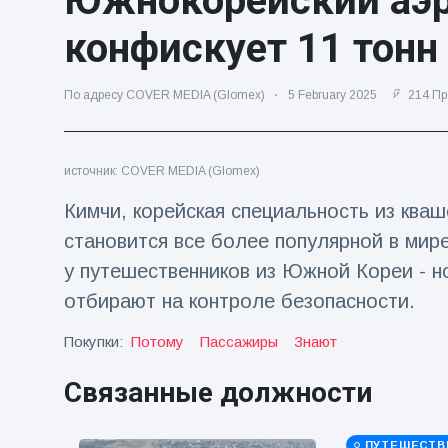
Южнокорейский аэ
Путешествия и приключения
(77)
конфискует 11 тонн
По адресу COVER MEDIA (Glomex)
5 February 2025
214 Пр
Последние новости
'Побег'
источник: COVER MEDIA (Glomex)
фокусника из
наручников
16 July
205
Кимчи, корейская специальность из кваш
вызвал смех у
Просмотров
аудитории
становится все более популярной в мир
у путешественников из Южной Кореи - н
Консерваторы
отмечают
отбирают на контроле безопасности.
рождение
16 July
191
первого
Просмотров
Покупки:
Потому
Пассажиры
Знают
низкогорного
тапира в
Мужчина из
Связанные должности
зоопарке
Флориды
Великобритании
арестован
за 14 лет
16 July
173
после запуска
Просмотров
ПУТЕШЕСТВ