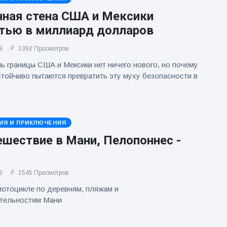
чная стена США и Мексики
тью в миллиард долларов
9
1392 Просмотров
ь границы США и Мексики нет ничего нового, но почему
стойчиво пытаются превратить эту муху безопасности в
ИЯ И ПРИКЛЮЧЕНИЯ
шествие в Мани, Пелопоннес -
9
1545 Просмотров
мотоцикле по деревням, пляжам и
тельностям Мани