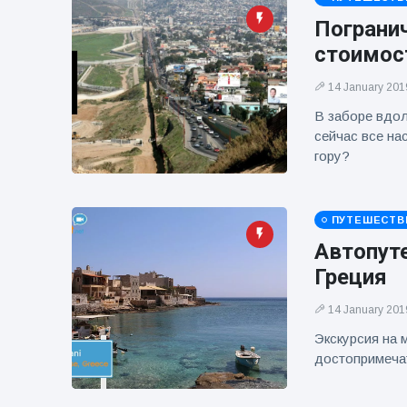
фейерверков из
Пограни
движущейся
машины
стоимос
14 January 201
В заборе вдол
сейчас все на
гору?
ПУТЕШЕСТВ
Автопуте
Греция
14 January 201
Экскурсия на 
достопримеча