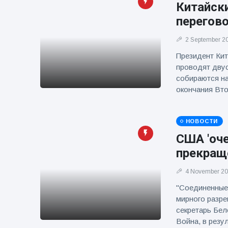
фейерверков из
Китайски
движущейся
перегов
машины
2 September 2
Президент Кит
проводят двус
собираются на
окончания Вт
НОВОСТИ
США 'оче
прекраще
4 November 2
"Соединенные 
мирного разре
секретарь Бел
Война, в резу