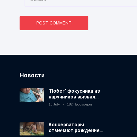
POST COMMENT
Новости
'Побег' фокусника из
наручников вызвал
смех у аудитории
16 July
182 Просмотров
Консерваторы
отмечают рождение
первого низкогорного