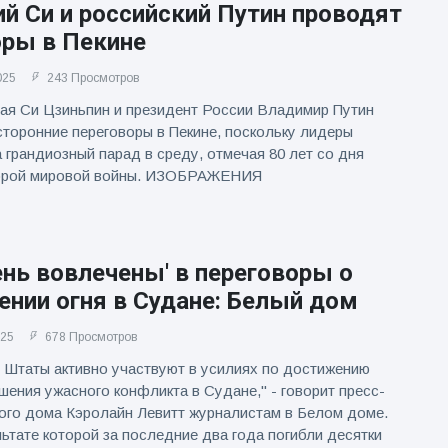
й Си и российский Путин проводят
оры в Пекине
025
243 Просмотров
ая Си Цзиньпин и президент России Владимир Путин
торонние переговоры в Пекине, поскольку лидеры
 грандиозный парад в среду, отмечая 80 лет со дня
орой мировой войны. ИЗОБРАЖЕНИЯ
нь вовлечены' в переговоры о
нии огня в Судане: Белый дом
025
678 Просмотров
Штаты активно участвуют в усилиях по достижению
шения ужасного конфликта в Судане," - говорит пресс-
ого дома Кэролайн Левитт журналистам в Белом доме.
льтате которой за последние два года погибли десятки