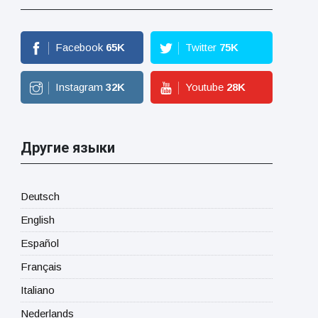
Facebook
65
K
Twitter
75
K
Instagram
32
K
Youtube
28
K
Другие языки
Deutsch
English
Español
Français
Italiano
Nederlands