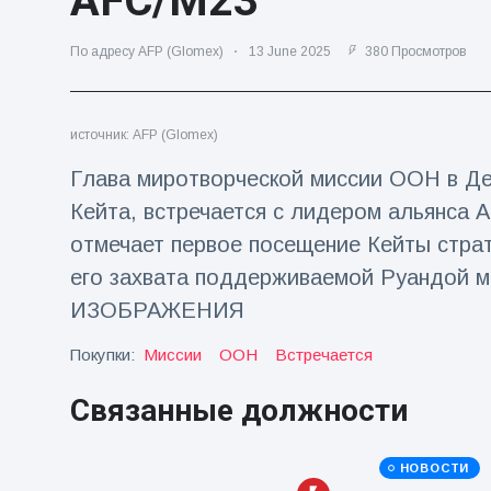
AFC/M23
Путешествия и приключения
(77)
По адресу AFP (Glomex)
13 June 2025
380 Просмотров
Последние новости
источник: AFP (Glomex)
Глава миротворческой миссии ООН в Де
'Побег'
фокусника из
Кейта, встречается с лидером альянса 
наручников
16 July
182
вызвал смех у
Просмотров
отмечает первое посещение Кейты страт
аудитории
его захвата поддерживаемой Руандой м
Консерваторы
ИЗОБРАЖЕНИЯ
отмечают
рождение
16 July
171
Покупки:
Миссии
ООН
Встречается
первого
Просмотров
низкогорного
тапира в
Связанные должности
Мужчина из
зоопарке
Флориды
Великобритании
арестован
за 14 лет
16 July
155
НОВОСТИ
после запуска
Просмотров