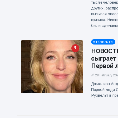
тысяч человек
других, распр
вызывая опасе
кризиса. Ника
были сделаны
НОВОСТИ
НОВОСТИ
сыграет 
Первой 
28 February 20
Джиллиан Анд
Первой леди С
Рузвельт в пр