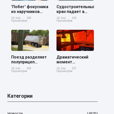
'Побег' фокусника
Судостроительный
из наручников
кран падает в
вызвал смех у
реку Купер возле
16 July
182
16 July
142
аудитории
Чарльстона
Просмотров
Просмотров
Поезд разделяет
Драматический
полуприцеп
момент
пополам на
канадский
16 July
155
16 July
227
железнодорожном
грузовой поезд
Просмотров
Просмотров
переезде в
окруженный
Джорджии
лесным пожаром
в Онтарио
Категории
Новости
(4825)