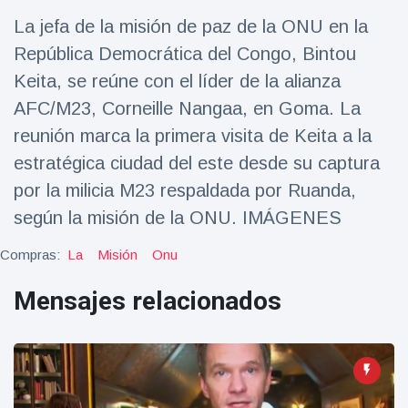
Salud y forma física
(73)
La jefa de la misión de paz de la ONU en la
Viajes y Aventura
(77)
República Democrática del Congo, Bintou
Keita, se reúne con el líder de la alianza
AFC/M23, Corneille Nangaa, en Goma. La
Últimas noticias
reunión marca la primera visita de Keita a la
estratégica ciudad del este desde su captura
SKAI News
in English |
por la milicia M23 respaldada por Ruanda,
07/10/2025
7 October
según la misión de la ONU. IMÁGENES
9000 Vistas
Compras:
La
Misión
Onu
Halloween -
31 de
Mensajes relacionados
octubre!
8 May
7432
Vistas
Großmutter
feiert ihren
99.
8 May
1133