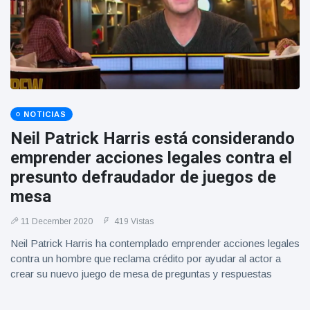
Geburtstag
Vistas
und tanzt
zu
Mariachi-
Band
NOTICIAS
Neil Patrick Harris está considerando
emprender acciones legales contra el
presunto defraudador de juegos de
mesa
11 December 2020
419 Vistas
Neil Patrick Harris ha contemplado emprender acciones legales
contra un hombre que reclama crédito por ayudar al actor a
crear su nuevo juego de mesa de preguntas y respuestas