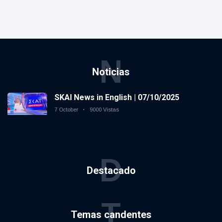
N
Noticias
SKAI News in English | 07/10/2025
7 October
9000 Vistas
D
Destacado
T
Temas candentes