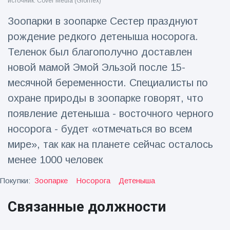
источник: Cover Media (Glomex)
Путешествия и приключения
(77)
Зоопарки в зоопарке Сестер празднуют
рождение редкого детеныша носорога.
Теленок был благополучно доставлен
Последние новости
новой мамой Эмой Эльзой после 15-
месячной беременности. Специалисты по
'Побег'
фокусника из
охране природы в зоопарке говорят, что
наручников
16 July
205
вызвал смех у
появление детеныша - восточного черного
Просмотров
аудитории
носорога - будет «отмечаться во всем
Консерваторы
мире», так как на планете сейчас осталось
отмечают
менее 1000 человек
рождение
16 July
195
первого
Просмотров
низкогорного
Покупки:
Зоопарке
Носорога
Детеныша
тапира в
Мужчина из
зоопарке
Связанные должности
Флориды
Великобритании
арестован
за 14 лет
16 July
173
после запуска
Просмотров