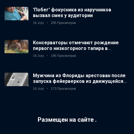
'Побег' фокусника из наручников
вызвал смех у аудитории
16 July
205 Просмотров
Консерваторы отмечают рождение
первого низкогорного тапира в
зоопарке Великобритании за 14 лет
16 July
195 Просмотров
Мужчина из Флориды арестован после
запуска фейерверков из движущейся
машины
16 July
173 Просмотров
Размещен на сайте .