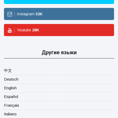
Instagram
32
K
Youtube
28
K
Другие языки
中文
Deutsch
English
Español
Français
Italiano