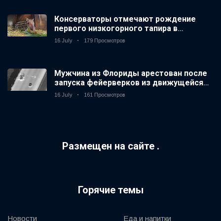
Консерваторы отмечают рождение
первого низкогорного тапира в
зоопарке Великобритании за 14 лет
16 July
179 Просмотров
Мужчина из Флориды арестован после
запуска фейерверков из движущейся
машины
16 July
161 Просмотров
Размещен на сайте .
Горячие темы
Новости
Еда и напитки