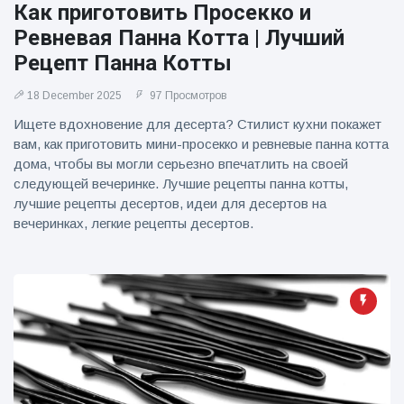
Как приготовить Просекко и
фейерверков из
движущейся
Ревневая Панна Котта | Лучший
машины
Рецепт Панна Котты
18 December 2025
97 Просмотров
Ищете вдохновение для десерта? Стилист кухни покажет
вам, как приготовить мини-просекко и ревневые панна котта
дома, чтобы вы могли серьезно впечатлить на своей
следующей вечеринке. Лучшие рецепты панна котты,
лучшие рецепты десертов, идеи для десертов на
вечеринках, легкие рецепты десертов.