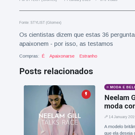
Viagens & Aventura
(77)
Fonte: STYLIST (Glomex)
Notícias mais recentes
Os cientistas dizem que estas 36 pergun
A 'fuga' de
apaixonem - por isso, as testamos
algemas do
mágico faz a
Compras:
16 July
É
Apaixonarse
192 Vistas
Estranho
plateia rir
Posts relacionados
Conservacionistas
celebram o
nascimento do
MODA E BEL
16 July
180 Vistas
primeiro tapir de
Neelam G
baixas terras no
zoológico do
moda co
Homem da Flórida
Reino Unido em 14
preso após lançar
anos
14 January 201
fogos de artifício
16 July
162 Vistas
de um carro em
A modelo britân
movimento
que ela deseja