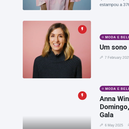
estampou a 376
MODA E BEL
Um sono 
7 February 202
MODA E BEL
Anna Win
Domingo,
Gala
6 May 2025