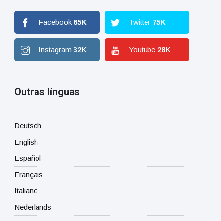
Facebook
65
K
Twitter
75
K
Instagram
32
K
Youtube
28
K
Outras línguas
Deutsch
English
Español
Français
Italiano
Nederlands