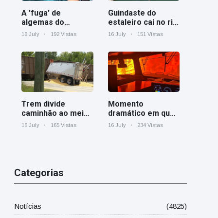
A 'fuga' de
Guindaste do
algemas do
estaleiro cai no rio
mágico faz a
Cooper perto de
16 July
192 Vistas
16 July
151 Vistas
plateia rir
Charleston
Trem divide
Momento
caminhão ao meio
dramático em que
em cruzamento
um trem de carga
16 July
165 Vistas
16 July
234 Vistas
ferroviário na
canadense é
Geórgia
cercado por
incêndio florestal
em Ontário
Categorias
Notícias
(4825)