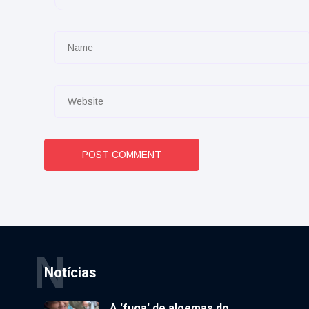
POST COMMENT
N
Notícias
A 'fuga' de algemas do