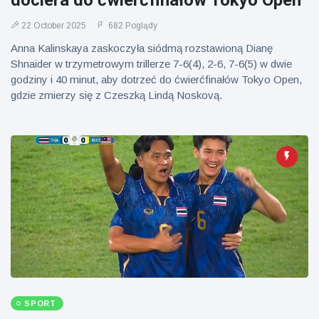
dociera do ćwierćfinałów Tokyo Open
Mężczyzna z
brytyjskim
Florydy
zoo od 14 lat
22 October 2025
682 Poglądy
aresztowany
16 July
177
po odpaleniu
Poglądy
Anna Kalinskaya zaskoczyła siódmą rozstawioną Dianę
fajerwerków
Shnaider w trzymetrowym trillerze 7-6(4), 2-6, 7-6(5) w dwie
z jadącego
godziny i 40 minut, aby dotrzeć do ćwierćfinałów Tokyo Open,
samochodu
gdzie zmierzy się z Czeszką Lindą Noskovą.
SPORT