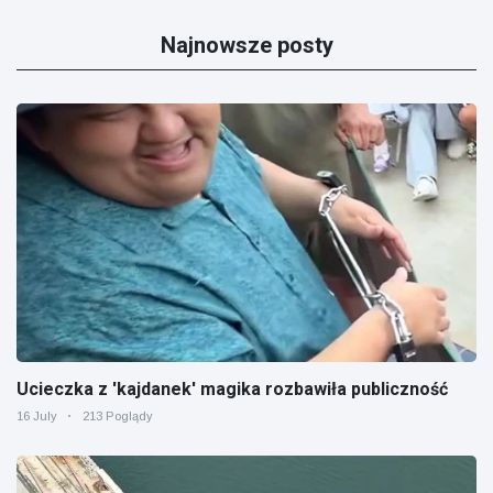
Najnowsze posty
Ucieczka z 'kajdanek' magika rozbawiła publiczność
16 July
213 Poglądy