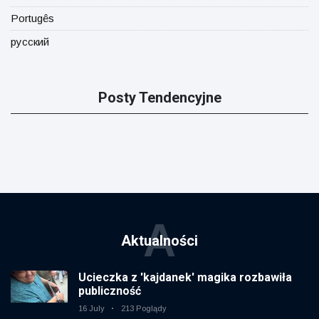
Portugês
русский
Posty Tendencyjne
A
Aktualności
Ucieczka z 'kajdanek' magika rozbawiła
publiczność
16 July
213 Poglądy