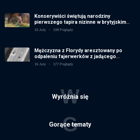
Konserywiści świętują narodziny
pierwszego tapira nizinne w brytyjskim
zoo od 14 lat
16 July
199 Poglądy
Mężczyzna z Florydy aresztowany po
odpaleniu fajerwerków z jadącego
samochodu
16 July
177 Poglądy
W
Wyróżnia się
G
Gorące tematy