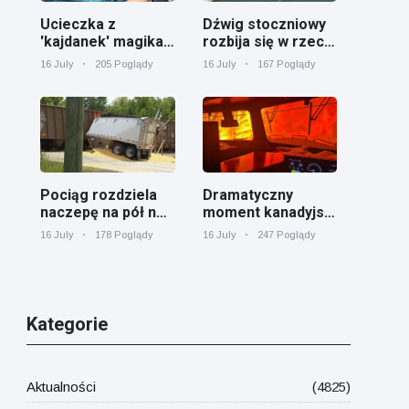
Ucieczka z
Dźwig stoczniowy
'kajdanek' magika
rozbija się w rzece
rozbawiła
Cooper koło
16 July
205 Poglądy
16 July
167 Poglądy
publiczność
Charleston
Pociąg rozdziela
Dramatyczny
naczepę na pół na
moment kanadyjski
przejeździe
pociąg towarowy
16 July
178 Poglądy
16 July
247 Poglądy
kolejowym w
otoczony przez
Georgii
pożar lasu w
Ontario
Kategorie
Aktualności
(4825)