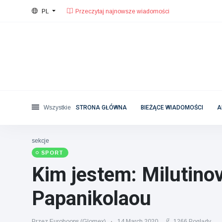
PL
24°C, zachmurzenie duże.
Warszawa
Kategorie
Sat, August 8, 2026
Przeczytaj najnowsze wiadomości
Aktualności
(4825)
Opieka społeczna i zabawa
(155)
Kino i telewizja
(81)
Sport
(237)
Wszystkie
STRONA GŁÓWNA
BIEŻĄCE WIADOMOŚCI
A
Gwiazdy
(13938)
Moda i piękno
(122)
sekcje
SPORT
Samochody i silnik
(5997)
Kim jestem: Milutino
Żywność i picie
(79)
Gry
(160)
Papanikolaou
Styl życia
(121)
Zdrowie i sprawność
Przez Eurohoops (Glomex)
14 March 2020
1266 Poglądy