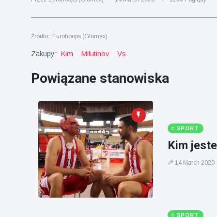
fizyczna
(73)
Podróże i przygody
(77)
Źródło:: Eurohoops (Glomex)
Zakupy:
Kim
Milutinov
Vs
Najnowsze
Powiązane stanowiska
wiadomości
Ucieczka z
'kajdanek'
magika
SPORT
16 July
205
rozbawiła
Poglądy
Kim jest
publiczność
14 March 2020
Konserywiści
świętują
narodziny
16 July
195
pierwszego
Poglądy
tapira
nizinne w
SPORT