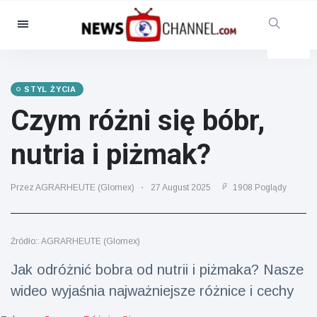
Kategorie
Aktualności
(4825)
Opieka społeczna i zabawa
STYL ŻYCIA
(155)
Czym różni się bóbr,
Kino i telewizja
(81)
nutria i piżmak?
Sport
(237)
Gwiazdy
(13938)
Przez AGRARHEUTE (Glomex)
27 August 2025
1908 Poglądy
Moda i piękno
(122)
Samochody i silnik
(5997)
Źródło:: AGRARHEUTE (Glomex)
Żywność i picie
(79)
Jak odróżnić bobra od nutrii i piżmaka? Nasze
Gry
(160)
wideo wyjaśnia najważniejsze różnice i cechy
Styl życia
(121)
Zdrowie i sprawność