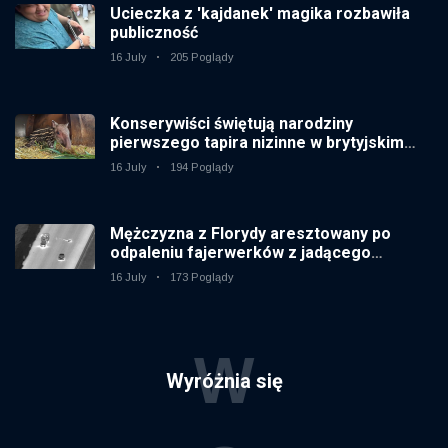
Ucieczka z 'kajdanek' magika rozbawiła
publiczność
16 July
205 Poglądy
Konserywiści świętują narodziny
pierwszego tapira nizinne w brytyjskim
zoo od 14 lat
16 July
194 Poglądy
Mężczyzna z Florydy aresztowany po
odpaleniu fajerwerków z jadącego
samochodu
16 July
173 Poglądy
W
Wyróżnia się