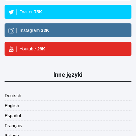
Twitter
75
K
Instagram
32
K
Youtube
28
K
Inne języki
Deutsch
English
Español
Français
Italiano