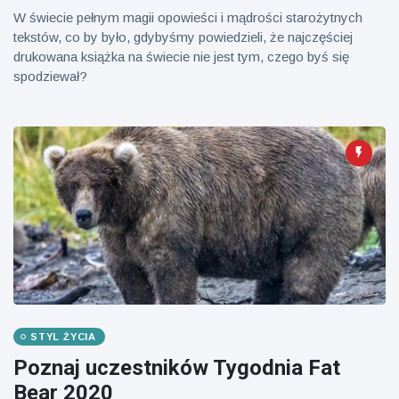
Mężczyzna z
brytyjskim
W świecie pełnym magii opowieści i mądrości starożytnych
Florydy
zoo od 14 lat
aresztowany
tekstów, co by było, gdybyśmy powiedzieli, że najczęściej
16 July
173
po odpaleniu
Poglądy
drukowana książka na świecie nie jest tym, czego byś się
fajerwerków
spodziewał?
z jadącego
samochodu
STYL ŻYCIA
Poznaj uczestników Tygodnia Fat
Bear 2020