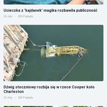
Ucieczka z 'kajdanek' magika rozbawiła publiczność
16 July
205 Poglądy
Dźwig stoczniowy rozbija się w rzece Cooper koło
Charleston
16 July
165 Poglądy