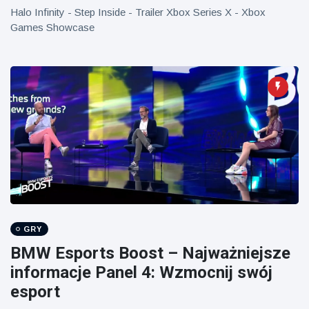
Mężczyzna z
brytyjskim
Halo Infinity - Step Inside - Trailer Xbox Series X - Xbox
Florydy
zoo od 14 lat
aresztowany
Games Showcase
16 July
173
po odpaleniu
Poglądy
fajerwerków
z jadącego
samochodu
GRY
BMW Esports Boost – Najważniejsze
informacje Panel 4: Wzmocnij swój
esport