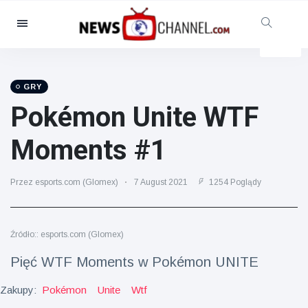
Kategorie
Aktualności
(4825)
Opieka społeczna i zabawa
GRY
(155)
Pokémon Unite WTF
Kino i telewizja
(81)
Moments #1
Sport
(237)
Gwiazdy
(13938)
Przez esports.com (Glomex)
7 August 2021
1254 Poglądy
Moda i piękno
(122)
Samochody i silnik
(5997)
Źródło:: esports.com (Glomex)
Żywność i picie
(79)
Pięć WTF Moments w Pokémon UNITE
Gry
(160)
Styl życia
(121)
Zakupy:
Pokémon
Unite
Wtf
Zdrowie i sprawność