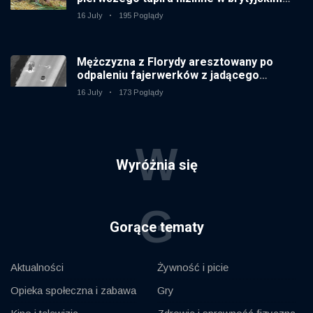
zoo od 14 lat
16 July
195 Poglądy
Mężczyzna z Florydy aresztowany po
odpaleniu fajerwerków z jadącego
samochodu
16 July
173 Poglądy
W
Wyróżnia się
G
Gorące tematy
Aktualności
Żywność i picie
Opieka społeczna i zabawa
Gry