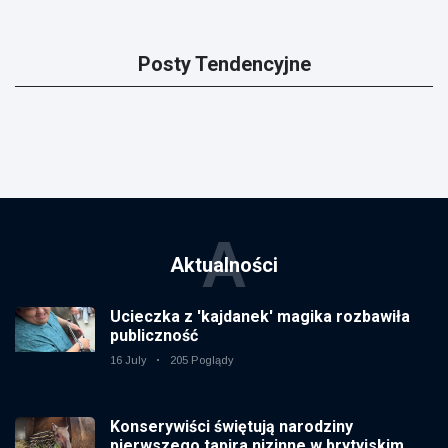
Posty Tendencyjne
A
Aktualności
Ucieczka z 'kajdanek' magika rozbawiła
publiczność
16 July
205 Poglądy
Konserywiści świętują narodziny
pierwszego tapira nizinne w brytyjskim