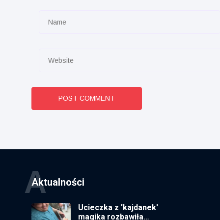
POST COMMENT
A
Aktualności
Ucieczka z 'kajdanek'
magika rozbawiła