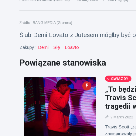
fizyczna
(73)
Podróże i przygody
(77)
Źródło:: BANG MEDIA (Glomex)
Ślub Demi Lovato z Jutesem mógłby być o 
Najnowsze
Zakupy:
Demi
Się
Loavto
wiadomości
Powiązane stanowiska
Ucieczka z
'kajdanek'
GWIAZDY
magika
16 July
192
rozbawiła
Poglądy
„To będzi
publiczność
Travis Sc
Konserywiści
tragedii 
świętują
narodziny
16 July
179
9 March 2022
pierwszego
Poglądy
tapira
Travis Scott „z
nizinne w
zainspirowały j