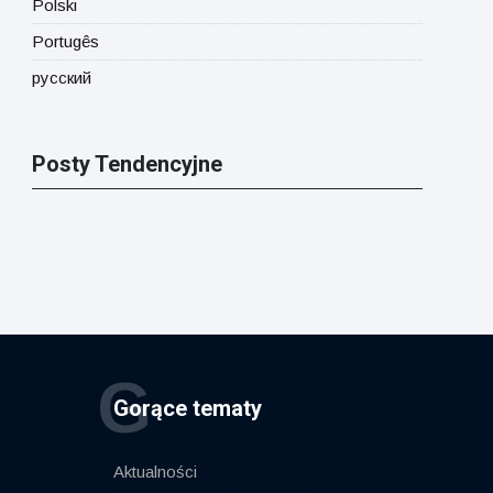
Polski
Portugês
русский
Posty Tendencyjne
G
Gorące tematy
Aktualności