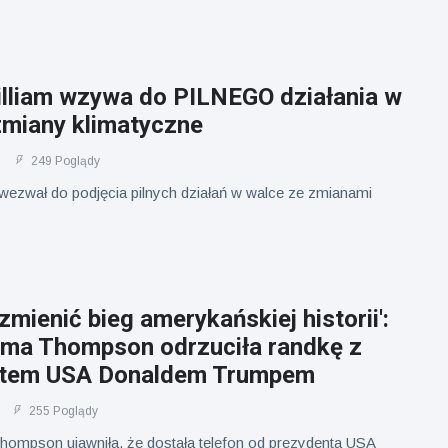
illiam wzywa do PILNEGO działania w
zmiany klimatyczne
249 Poglądy
 wezwał do podjęcia pilnych działań w walce ze zmianami
mienić bieg amerykańskiej historii':
a Thompson odrzuciła randkę z
ntem USA Donaldem Trumpem
255 Poglądy
mpson ujawniła, że dostała telefon od prezydenta USA