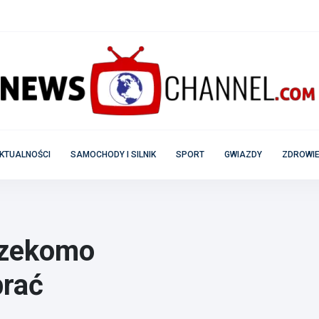
KTUALNOŚCI
SAMOCHODY I SILNIK
SPORT
GWIAZDY
ZDROWIE
rzekomo
brać