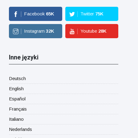
Facebook
65
K
Twitter
75
K
Instagram
32
K
Youtube
28
K
Inne języki
Deutsch
English
Español
Français
Italiano
Nederlands