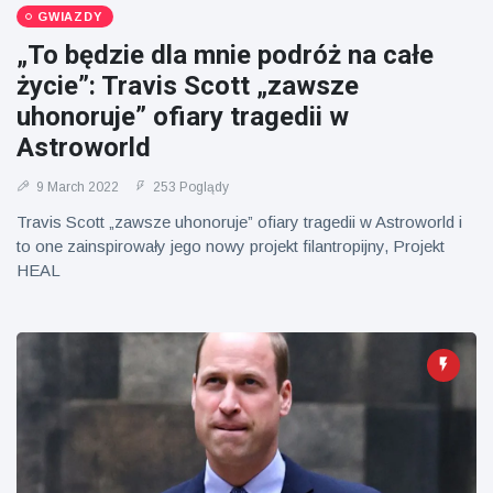
Mężczyzna z
brytyjskim
GWIAZDY
Florydy
zoo od 14 lat
aresztowany
„To będzie dla mnie podróż na całe
16 July
158
po odpaleniu
Poglądy
życie”: Travis Scott „zawsze
fajerwerków
z jadącego
uhonoruje” ofiary tragedii w
samochodu
Astroworld
9 March 2022
253 Poglądy
Travis Scott „zawsze uhonoruje” ofiary tragedii w Astroworld i
to one zainspirowały jego nowy projekt filantropijny, Projekt
HEAL