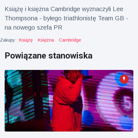
fizyczna
Książę i księżna Cambridge wyznaczyli Lee
(73)
Thompsona - byłego triathlonistę Team GB -
Podróże i przygody
(77)
na nowego szefa PR
Zakupy:
Książę
Księżna
Cambridge
Najnowsze
Powiązane stanowiska
wiadomości
Ucieczka z
'kajdanek'
magika
16 July
183
rozbawiła
Poglądy
publiczność
Konserywiści
świętują
narodziny
16 July
175
pierwszego
Poglądy
tapira
nizinne w