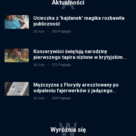
A
Aktualności
Ucieczka z 'kajdanek' magika rozbawiła
publiczność
16 July
183 Poglądy
Konserywiści świętują narodziny
pierwszego tapira nizinne w brytyjskim
zoo od 14 lat
16 July
175 Poglądy
Mężczyzna z Florydy aresztowany po
odpaleniu fajerwerków z jadącego
samochodu
16 July
158 Poglądy
W
Wyróżnia się