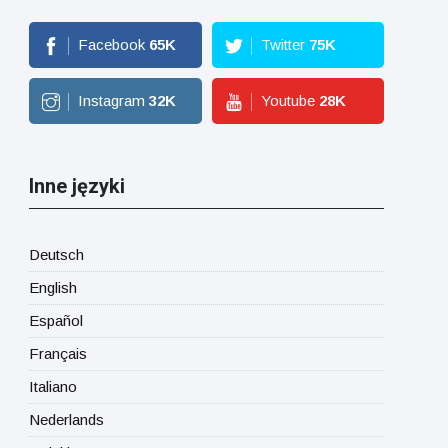
Facebook
65
K
Twitter
75
K
Instagram
32
K
Youtube
28
K
Inne języki
Deutsch
English
Español
Français
Italiano
Nederlands