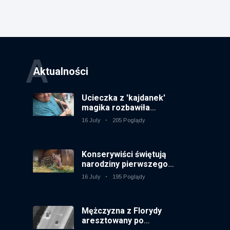
A
Aktualności
Ucieczka z 'kajdanek'
magika rozbawiła
publiczność
16 July
205 Poglądy
Konserywiści świętują
narodziny pierwszego
tapira nizinne w
16 July
195 Poglądy
brytyjskim zoo od 14 lat
Mężczyzna z Florydy
aresztowany po