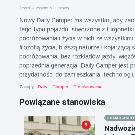
fizyczna
Źródło:: AutoMotoTV (Glomex)
(73)
Nowy Daily Camper ma wszystko, aby zao
Podróże i przygody
(77)
tego typu pojazdu; stworzone z furgonetk
podróżowania i życia w nich ze wszystkim
Najnowsze
filozofią życia, bliższą naturze i kojarząc
wiadomości
podróżowania, bez rozkładów jazdy, więzów
poprzednia generacja, Daily Camper jest po
Ucieczka z
przydatności do zamieszkania, technologi
'kajdanek'
magika
16 July
205
rozbawiła
Poglądy
Zakupy:
Daily
Camper
Podróżowania
publiczność
Powiązane stanowiska
Konserywiści
świętują
narodziny
16 July
195
SAMOCHODY I
pierwszego
Poglądy
tapira
Nadwozi
nizinne w