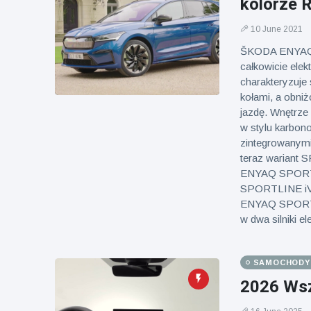
Mężczyzna z
kolorze 
brytyjskim
Florydy
zoo od 14 lat
aresztowany
10 June 2021
16 July
173
po odpaleniu
Poglądy
ŠKODA ENYAQ S
fajerwerków
z jadącego
całkowicie ele
samochodu
charakteryzuje
kołami, a obni
jazdę. Wnętrze
w stylu karbono
zintegrowanym
teraz wariant
ENYAQ SPORTL
SPORTLINE iV 8
ENYAQ SPORTLI
w dwa silniki e
SAMOCHODY I
2026 Wsz