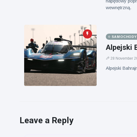
napędowy popra
wewnętrzną.
SAMOCHODY I
Alpejski 
28 November 2
Alpejski Bahraj
Leave a Reply