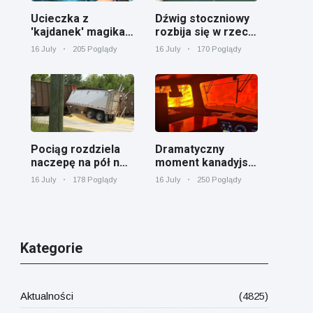
Ucieczka z
Dźwig stoczniowy
'kajdanek' magika
rozbija się w rzece
rozbawiła
Cooper koło
16 July
205 Poglądy
16 July
170 Poglądy
publiczność
Charleston
Pociąg rozdziela
Dramatyczny
naczepę na pół na
moment kanadyjski
przejeździe
pociąg towarowy
16 July
178 Poglądy
16 July
250 Poglądy
kolejowym w
otoczony przez
Georgii
pożar lasu w
Ontario
Kategorie
Aktualności
(4825)