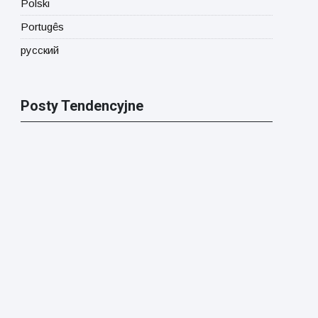
Polski
Portugês
русский
Posty Tendencyjne