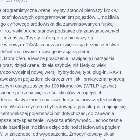
219 Poglądy
 programistyczna Arene Toyoty stanowi pierwszy krok w
ni zdefiniowanych oprogramowaniem pojazdów. Umożliwia
ego cyfrowego środowiska dla zaawansowanych funkcji
 i rozrywki. Arene stanowi podstawę dla zaawansowanych
pieczeństwa Toyoty, które po raz pierwszy są
e w nowym RAV4 i znacząco zwiększają bezpieczeństwo.
debiut ma również nowa generacja systemu
, która oferuje lepsze połączenie, nawigację i narzędzia
oraz, dzięki Arene, działa szybciej niż kiedykolwiek
ardzo wydajnej nowej wersji hybrydowej typu plug-in, RAV4
rawdziwym pojazdem elektrycznym, jak i praktyczną hybrydą.
rycznym osiąga zasięg do 100 kilometrów (WTLP łącznie),
zienne potrzeby większości klientów europejskich.
feruje elastyczność i niezawodność najnowszej technologii
oty. W sercu systemu hybrydowego typu plug-in znajduje się
rocent większej pojemności niż dotychczas, co zapewnia
epsze przyspieszenie i większą efektywność. Jednocześnie
ie baterii jest możliwe dzięki zdolności ładowania prądem
W, w zależności od wyposażenia. Zmodyfikowany układ