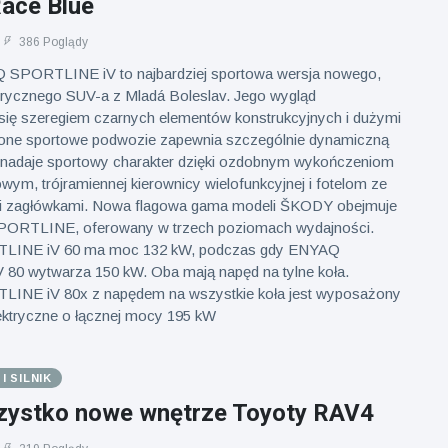
Race Blue
386 Poglądy
PORTLINE iV to najbardziej sportowa wersja nowego,
ktrycznego SUV-a z Mladá Boleslav. Jego wygląd
 się szeregiem czarnych elementów konstrukcyjnych i dużymi
żone sportowe podwozie zapewnia szczególnie dynamiczną
 nadaje sportowy charakter dzięki ozdobnym wykończeniom
wym, trójramiennej kierownicy wielofunkcyjnej i fotelom ze
i zagłówkami. Nowa flagowa gama modeli ŠKODY obejmuje
 SPORTLINE, oferowany w trzech poziomach wydajności.
INE iV 60 ma moc 132 kW, podczas gdy ENYAQ
0 wytwarza 150 kW. Oba mają napęd na tylne koła.
NE iV 80x z napędem na wszystkie koła jest wyposażony
lektryczne o łącznej mocy 195 kW
 SILNIK
ystko nowe wnętrze Toyoty RAV4