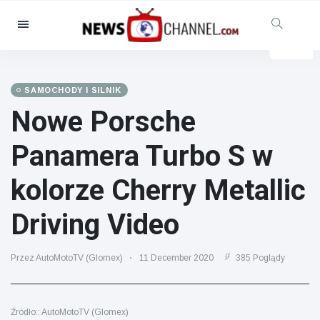
Kategorie
Aktualności
(4825)
Opieka społeczna i zabawa
SAMOCHODY I SILNIK
(155)
Nowe Porsche
Kino i telewizja
(81)
Panamera Turbo S w
Sport
(237)
Gwiazdy
(13938)
kolorze Cherry Metallic
Moda i piękno
(122)
Driving Video
Samochody i silnik
(5997)
Żywność i picie
(79)
Przez AutoMotoTV (Glomex)
11 December 2020
385 Poglądy
Gry
(160)
Styl życia
(121)
Źródło:: AutoMotoTV (Glomex)
Zdrowie i sprawność