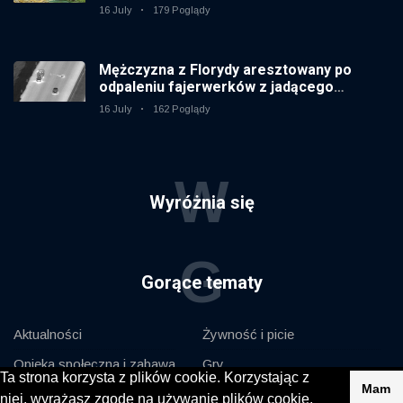
zoo od 14 lat
16 July
179 Poglądy
Mężczyzna z Florydy aresztowany po
odpaleniu fajerwerków z jadącego
samochodu
16 July
162 Poglądy
W
Wyróżnia się
G
Gorące tematy
Aktualności
Żywność i picie
Opieka społeczna i zabawa
Gry
Ta strona korzysta z plików cookie. Korzystając z
Mam
Kino i telewizja
Zdrowie i sprawność fizyczna
niej, wyrażasz zgodę na używanie plików cookie.