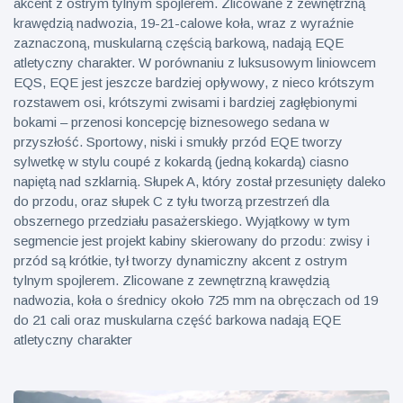
akcent z ostrym tylnym spojlerem. Zlicowane z zewnętrzną
krawędzią nadwozia, 19-21-calowe koła, wraz z wyraźnie
zaznaczoną, muskularną częścią barkową, nadają EQE
atletyczny charakter. W porównaniu z luksusowym liniowcem
EQS, EQE jest jeszcze bardziej opływowy, z nieco krótszym
rozstawem osi, krótszymi zwisami i bardziej zagłębionymi
bokami – przenosi koncepcję biznesowego sedana w
przyszłość. Sportowy, niski i smukły przód EQE tworzy
sylwetkę w stylu coupé z kokardą (jedną kokardą) ciasno
napiętą nad szklarnią. Słupek A, który został przesunięty daleko
do przodu, oraz słupek C z tyłu tworzą przestrzeń dla
obszernego przedziału pasażerskiego. Wyjątkowy w tym
segmencie jest projekt kabiny skierowany do przodu: zwisy i
przód są krótkie, tył tworzy dynamiczny akcent z ostrym
tylnym spojlerem. Zlicowane z zewnętrzną krawędzią
nadwozia, koła o średnicy około 725 mm na obręczach od 19
do 21 cali oraz muskularna część barkowa nadają EQE
atletyczny charakter