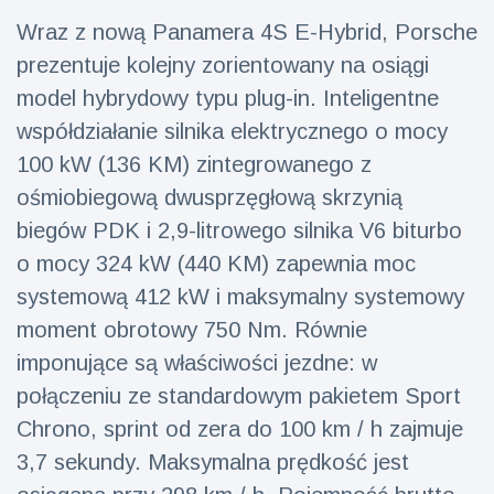
fizyczna
Wraz z nową Panamera 4S E-Hybrid, Porsche
(73)
prezentuje kolejny zorientowany na osiągi
Podróże i przygody
(77)
model hybrydowy typu plug-in. Inteligentne
współdziałanie silnika elektrycznego o mocy
100 kW (136 KM) zintegrowanego z
Najnowsze
wiadomości
ośmiobiegową dwusprzęgłową skrzynią
biegów PDK i 2,9-litrowego silnika V6 biturbo
Ucieczka z
o mocy 324 kW (440 KM) zapewnia moc
'kajdanek'
systemową 412 kW i maksymalny systemowy
magika
16 July
192
rozbawiła
Poglądy
moment obrotowy 750 Nm. Równie
publiczność
imponujące są właściwości jezdne: w
Konserywiści
połączeniu ze standardowym pakietem Sport
świętują
narodziny
16 July
179
Chrono, sprint od zera do 100 km / h zajmuje
pierwszego
Poglądy
tapira
3,7 sekundy. Maksymalna prędkość jest
nizinne w