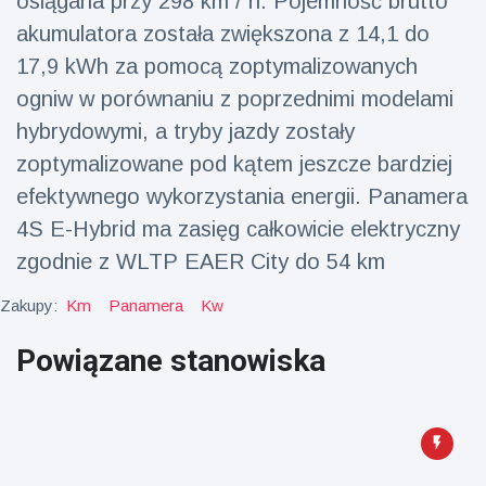
osiągana przy 298 km / h. Pojemność brutto
Mężczyzna z
brytyjskim
Florydy
zoo od 14 lat
akumulatora została zwiększona z 14,1 do
aresztowany
16 July
162
po odpaleniu
17,9 kWh za pomocą zoptymalizowanych
Poglądy
fajerwerków
ogniw w porównaniu z poprzednimi modelami
z jadącego
samochodu
hybrydowymi, a tryby jazdy zostały
zoptymalizowane pod kątem jeszcze bardziej
efektywnego wykorzystania energii. Panamera
4S E-Hybrid ma zasięg całkowicie elektryczny
zgodnie z WLTP EAER City do 54 km
Zakupy:
Km
Panamera
Kw
Powiązane stanowiska