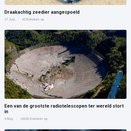
Draakachtig zeedier aangespoeld
17 July
43 Bekeken op
Een van de grootste radiotelescopen ter wereld stort
in
9 May
16035 Bekeken op