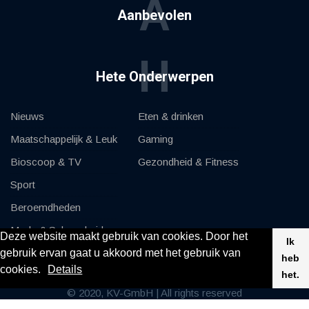
A
Aanbevolen
H
Hete Onderwerpen
Nieuws
Eten & drinken
Maatschappelijk & Leuk
Gaming
Bioscoop & TV
Gezondheid & Fitness
Sport
Beroemdheden
Mode & Schoonheid
Deze website maakt gebruik van cookies. Door het
Ik
gebruik ervan gaat u akkoord met het gebruik van
Auto's & Motor
heb
cookies.
Details
het.
© 2020, KV-GmbH | All rights reserved