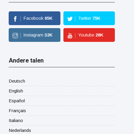
Facebook
65
K
Twitter
75
K
Instagram
32
K
Youtube
28
K
Andere talen
Deutsch
English
Español
Français
Italiano
Nederlands