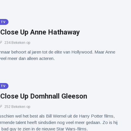
 TV
y Close Up Anne Hathaway
234 Bekeken op
aar behoort al jaren tot de elite van Hollywood. Maar Anne
eel meer dan alleen acteren.
 TV
y Close Up Domhnall Gleeson
252 Bekeken op
schien wel het best als Bill Wemel uit de Harry Potter films,
rmende talent heeft sindsdien nog veel meer gedaan. Zo is hij
s bad guy te zien in de nieuwe Star Wars-films.