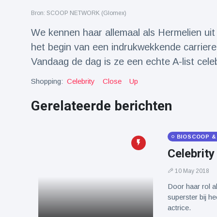
Reizen & Avontuur
(77)
Bron: SCOOP NETWORK (Glomex)
We kennen haar allemaal als Hermelien uit 
Laatste nieuws
het begin van een indrukwekkende carriere 
Vandaag de dag is ze een echte A-list celeb
Draakachtig
zeedier
Shopping:
Celebrity
Close
Up
aangespoeld
17 July
43 Bekeken
op
Gerelateerde berichten
Adembenemende
beelden:
BIOSCOOP &
acrobaat toont
17 July
30 Bekeken
spectaculaire
op
Celebrity
stunts
10 May 2018
Een van de
grootste
Door haar rol a
radiotelescopen
9 May
16035 Bekeken
superster bij he
ter wereld stort
op
actrice.
in