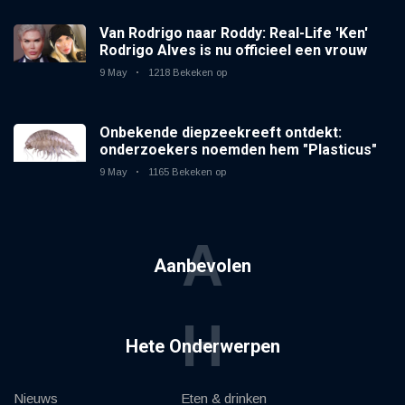
Van Rodrigo naar Roddy: Real-Life 'Ken'
Rodrigo Alves is nu officieel een vrouw
9 May
1218 Bekeken op
Onbekende diepzeekreeft ontdekt:
onderzoekers noemden hem "Plasticus"
9 May
1165 Bekeken op
A
Aanbevolen
H
Hete Onderwerpen
Nieuws
Eten & drinken