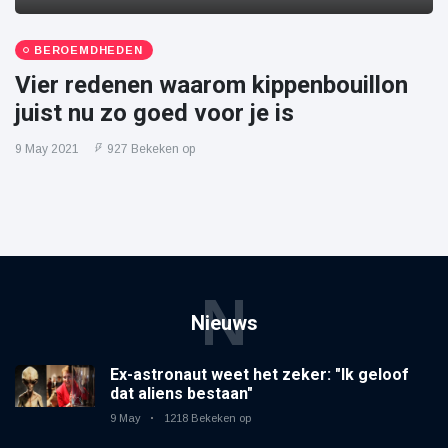
BEROEMDHEDEN
Vier redenen waarom kippenbouillon
juist nu zo goed voor je is
9 May 2021
927 Bekeken op
N
Nieuws
Ex-astronaut weet het zeker: "Ik geloof
dat aliens bestaan"
9 May
1218 Bekeken op