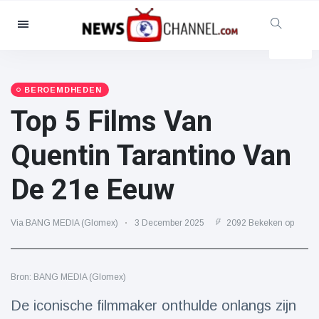
Categorieën
Nieuws
(4825)
Maatschappelijk & Leuk
(155)
BEROEMDHEDEN
Top 5 Films Van
Bioscoop & TV
(81)
Sport
(237)
Quentin Tarantino Van
Beroemdheden
(13938)
De 21e Eeuw
Mode & Schoonheid
(122)
Auto's & Motor
(5997)
Via BANG MEDIA (Glomex)
3 December 2025
2092 Bekeken op
Eten & drinken
(79)
Gaming
(160)
Bron: BANG MEDIA (Glomex)
Levensstijl
(121)
Gezondheid & Fitness
(73)
De iconische filmmaker onthulde onlangs zijn