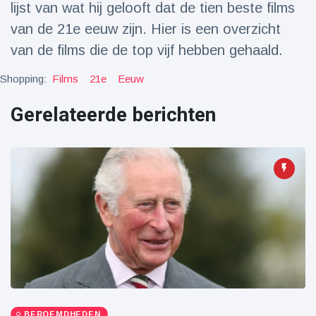
lijst van wat hij gelooft dat de tien beste films
Reizen & Avontuur
(77)
van de 21e eeuw zijn. Hier is een overzicht
van de films die de top vijf hebben gehaald.
Laatste nieuws
Shopping:
Films
21e
Eeuw
Draakachtig
Gerelateerde berichten
zeedier
aangespoeld
17 July
47 Bekeken
op
Adembenemende
beelden:
acrobaat toont
17 July
32 Bekeken
spectaculaire
op
stunts
Een van de
grootste
radiotelescopen
9 May
16036 Bekeken
ter wereld stort
op
in
BEROEMDHEDEN