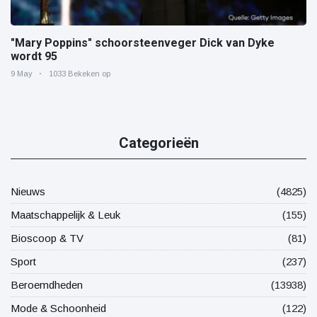
"Mary Poppins" schoorsteenveger Dick van Dyke
wordt 95
9 May
1033 Bekeken op
Categorieën
Nieuws
(4825)
Maatschappelijk & Leuk
(155)
Bioscoop & TV
(81)
Sport
(237)
Beroemdheden
(13938)
Mode & Schoonheid
(122)