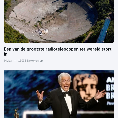
Een van de grootste radiotelescopen ter wereld stort
in
9 May
16036 Bekeken op