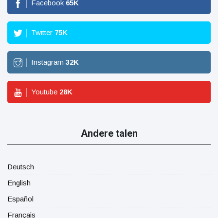
Facebook
65
K
Twitter
75
K
Instagram
32
K
Youtube
28
K
Andere talen
Deutsch
English
Español
Français