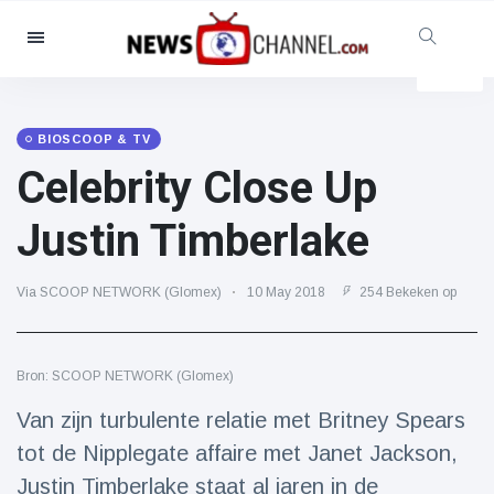
Categorieën
Nieuws
(4825)
Maatschappelijk & Leuk
(155)
BIOSCOOP & TV
Celebrity Close Up
Bioscoop & TV
(81)
Sport
(237)
Justin Timberlake
Beroemdheden
(13938)
Mode & Schoonheid
(122)
Via SCOOP NETWORK (Glomex)
10 May 2018
254 Bekeken op
Auto's & Motor
(5997)
Eten & drinken
(79)
Bron: SCOOP NETWORK (Glomex)
Gaming
(160)
Van zijn turbulente relatie met Britney Spears
Levensstijl
(121)
tot de Nipplegate affaire met Janet Jackson,
Gezondheid & Fitness
(73)
Justin Timberlake staat al jaren in de