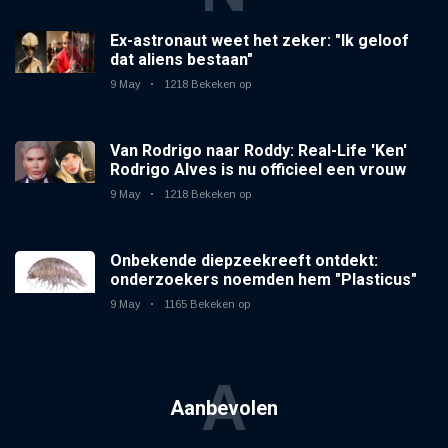
Ex-astronaut weet het zeker: "Ik geloof
dat aliens bestaan"
9 May
1218 Bekeken op
Van Rodrigo naar Roddy: Real-Life 'Ken'
Rodrigo Alves is nu officieel een vrouw
9 May
1218 Bekeken op
Onbekende diepzeekreeft ontdekt:
onderzoekers noemden hem "Plasticus"
9 May
1165 Bekeken op
A
Aanbevolen