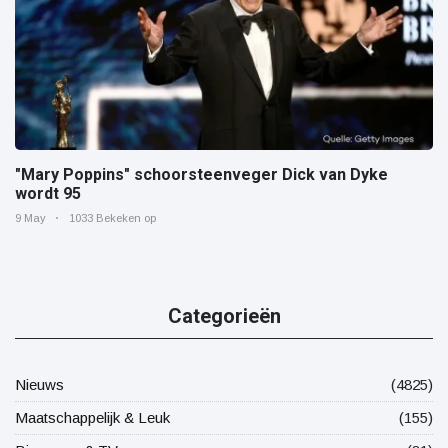
"Mary Poppins" schoorsteenveger Dick van Dyke
wordt 95
9 May
1033 Bekeken op
Categorieën
Nieuws
(4825)
Maatschappelijk & Leuk
(155)