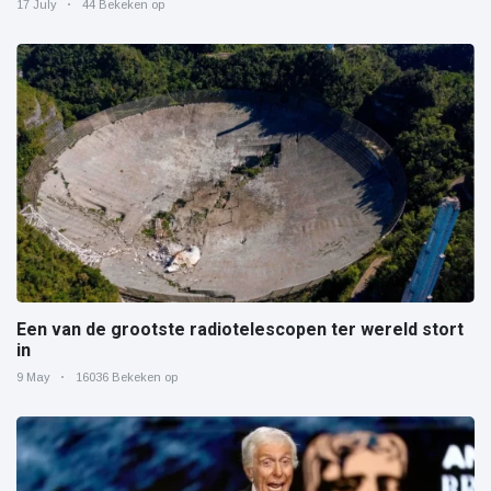
17 July
44 Bekeken op
Een van de grootste radiotelescopen ter wereld stort
in
9 May
16036 Bekeken op