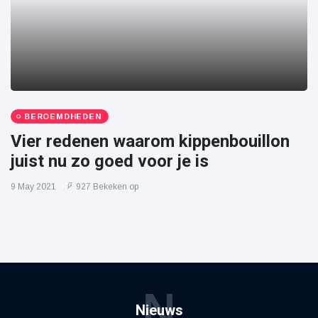
BEROEMDHEDEN
Vier redenen waarom kippenbouillon
juist nu zo goed voor je is
9 May 2021
927 Bekeken op
N
Nieuws