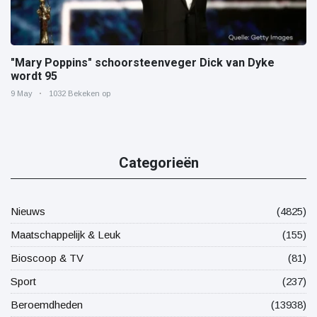
"Mary Poppins" schoorsteenveger Dick van Dyke
wordt 95
9 May
1032 Bekeken op
Categorieën
Nieuws
(4825)
Maatschappelijk & Leuk
(155)
Bioscoop & TV
(81)
Sport
(237)
Beroemdheden
(13938)