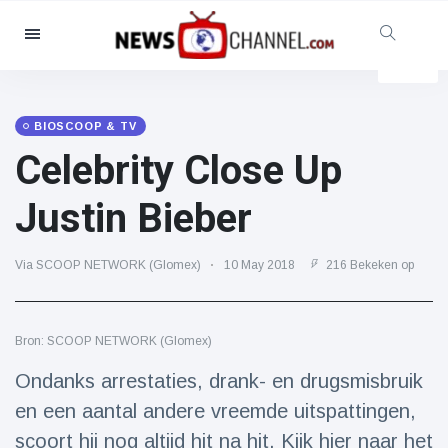
Categorieën
Nieuws
(4825)
Maatschappelijk & Leuk
(155)
BIOSCOOP & TV
Celebrity Close Up
Bioscoop & TV
(81)
Sport
(237)
Justin Bieber
Beroemdheden
(13938)
Mode & Schoonheid
(122)
Via SCOOP NETWORK (Glomex)
10 May 2018
216 Bekeken op
Auto's & Motor
(5997)
Eten & drinken
(79)
Bron: SCOOP NETWORK (Glomex)
Gaming
(160)
Ondanks arrestaties, drank- en drugsmisbruik
Levensstijl
(121)
en een aantal andere vreemde uitspattingen,
Gezondheid & Fitness
(73)
scoort hij nog altijd hit na hit. Kijk hier naar het