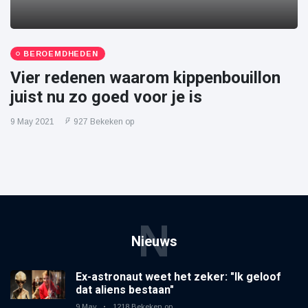
BEROEMDHEDEN
Vier redenen waarom kippenbouillon
juist nu zo goed voor je is
9 May 2021
927 Bekeken op
N
Nieuws
Ex-astronaut weet het zeker: "Ik geloof
dat aliens bestaan"
9 May
1218 Bekeken op