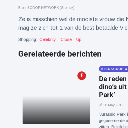
Reizen & Avontuur
(77)
Bron: SCOOP NETWORK (Glomex)
Ze is misschien wel de mooiste vrouw die N
Laatste nieuws
mag ze zich tot 1 van de best betaalde Vic
Shopping:
Celebrity
Close
Up
Draakachtig
zeedier
aangespoeld
Gerelateerde berichten
17 July
43 Bekeken
op
BIOSCOOP &
Adembenemende
beelden:
De reden
acrobaat toont
17 July
30 Bekeken
dino’s ui
spectaculaire
op
stunts
Park’
Een van de
10 May 2018
grootste
radiotelescopen
‘Jurassic Park’
9 May
16035 Bekeken
ter wereld stort
op
gegenereerde ef
in
zitten. Bekijk h