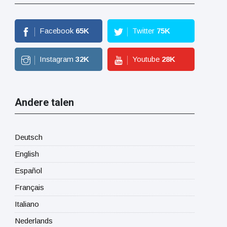
Facebook
65
K
Twitter
75
K
Instagram
32
K
Youtube
28
K
Andere talen
Deutsch
English
Español
Français
Italiano
Nederlands