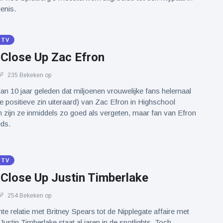
enis.
 TV
 Close Up Zac Efron
235 Bekeken op
dan 10 jaar geleden dat miljoenen vrouwelijke fans helemaal
de positieve zin uiteraard) van Zac Efron in Highschool
m zijn ze inmiddels zo goed als vergeten, maar fan van Efron
eds.
 TV
 Close Up Justin Timberlake
254 Bekeken op
nte relatie met Britney Spears tot de Nipplegate affaire met
ustin Timberlake staat al jaren in de spotlights. Toch