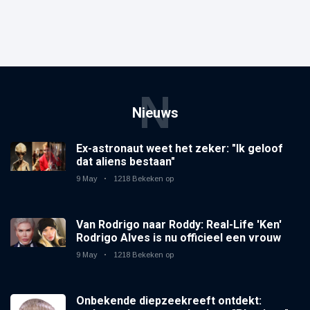
N
Nieuws
Ex-astronaut weet het zeker: "Ik geloof
dat aliens bestaan"
9 May
1218 Bekeken op
Van Rodrigo naar Roddy: Real-Life 'Ken'
Rodrigo Alves is nu officieel een vrouw
9 May
1218 Bekeken op
Onbekende diepzeekreeft ontdekt: