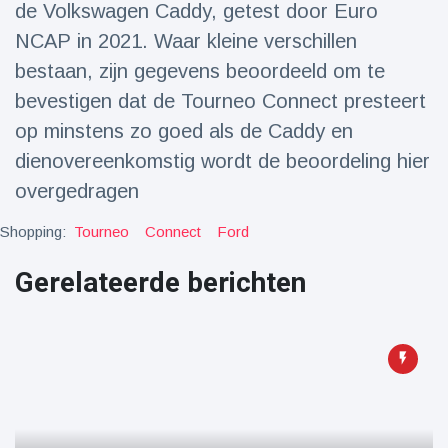
de Volkswagen Caddy, getest door Euro
Reizen & Avontuur
(77)
NCAP in 2021. Waar kleine verschillen
bestaan, zijn gegevens beoordeeld om te
Laatste nieuws
bevestigen dat de Tourneo Connect presteert
op minstens zo goed als de Caddy en
Draakachtig
zeedier
dienovereenkomstig wordt de beoordeling hier
aangespoeld
17 July
43 Bekeken
overgedragen
op
Shopping:
Tourneo
Connect
Ford
Adembenemende
beelden:
Gerelateerde berichten
acrobaat toont
17 July
30 Bekeken
spectaculaire
op
stunts
Een van de
grootste
radiotelescopen
9 May
16035 Bekeken
ter wereld stort
op
in