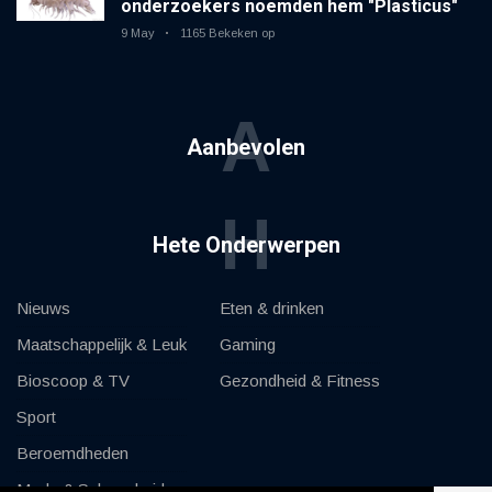
onderzoekers noemden hem "Plasticus"
9 May
1165 Bekeken op
A
Aanbevolen
H
Hete Onderwerpen
Nieuws
Eten & drinken
Maatschappelijk & Leuk
Gaming
Bioscoop & TV
Gezondheid & Fitness
Sport
Beroemdheden
Mode & Schoonheid