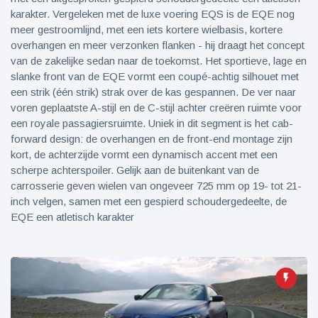
karakter. Vergeleken met de luxe voering EQS is de EQE nog
meer gestroomlijnd, met een iets kortere wielbasis, kortere
overhangen en meer verzonken flanken - hij draagt ​​het concept
van de zakelijke sedan naar de toekomst. Het sportieve, lage en
slanke front van de EQE vormt een coupé-achtig silhouet met
een strik (één strik) strak over de kas gespannen. De ver naar
voren geplaatste A-stijl en de C-stijl achter creëren ruimte voor
een royale passagiersruimte. Uniek in dit segment is het cab-
forward design: de overhangen en de front-end montage zijn
kort, de achterzijde vormt een dynamisch accent met een
scherpe achterspoiler. Gelijk aan de buitenkant van de
carrosserie geven wielen van ongeveer 725 mm op 19- tot 21-
inch velgen, samen met een gespierd schoudergedeelte, de
EQE een atletisch karakter