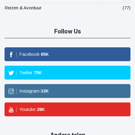
Reizen & Avontuur
(77)
Follow Us
Facebook
65
K
Twitter
75
K
Instagram
32
K
Youtube
28
K