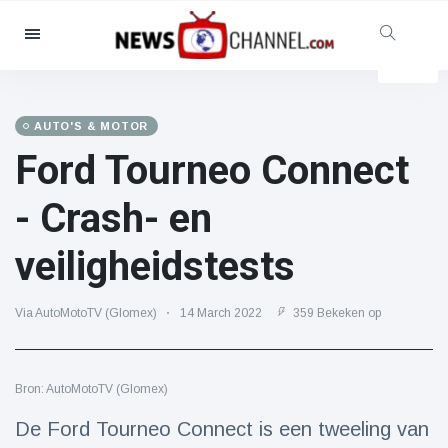
Categorieën
Nieuws
(4825)
Maatschappelijk & Leuk
(155)
AUTO'S & MOTOR
Ford Tourneo Connect
Bioscoop & TV
(81)
Sport
(237)
- Crash- en
Beroemdheden
(13938)
veiligheidstests
Mode & Schoonheid
(122)
Auto's & Motor
(5997)
Via AutoMotoTV (Glomex)
14 March 2022
359 Bekeken op
Eten & drinken
(79)
Gaming
(160)
Bron: AutoMotoTV (Glomex)
Levensstijl
(121)
Gezondheid & Fitness
(73)
De Ford Tourneo Connect is een tweeling van