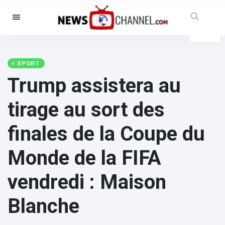
Catégories
Nouvelles
(4825)
Social et amusant
(155)
SPORT
Trump assistera au
Cinéma et télévision
(81)
Sport
(237)
tirage au sort des
Célébrités
(13938)
finales de la Coupe du
Mode et beauté
(122)
Voitures et moteurs
(5997)
Monde de la FIFA
Nourriture et boissons
(79)
vendredi : Maison
Jeux
(160)
Mode de vie et divertissement
Blanche
(121)
Santé et forme physique
(73)