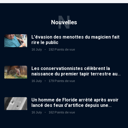
N
Nouvelles
L'évasion des menottes du magicien fait
rire le public
16 July
192 Points de vue
Les conservationnistes célèbrent la
naissance du premier tapir terrestre au
zoo du Royaume-Uni depuis 14 ans
16 July
179 Points de vue
Un homme de Floride arrêté après avoir
lancé des feux d'artifice depuis une
voiture en mouvement
16 July
162 Points de vue