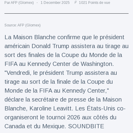
Par AFP (Glomex)
1 December 2025
1021 Points de vue
Voyage et aventure
(77)
Source: AFP (Glomex)
Dernières nouvelles
La Maison Blanche confirme que le président
américain Donald Trump assistera au tirage au
2023 Citroën
ë-C3 Reveal
sort des finales de la Coupe du Monde de la
18 March
35
FIFA au Kennedy Center de Washington.
Points de vue
"Vendredi, le président Trump assistera au
Ferrari SP-8 -
tirage au sort de la finale de la Coupe du
Le Roadster
Monde de la FIFA au Kennedy Center,"
dérivé de la
18 March
22
F8 Spider est
Points de vue
déclare la secrétaire de presse de la Maison
le dernier
Blanche, Karoline Leavitt. Les États-Unis co-
One-Off de
Lotus dévoile
Maranello
organiseront le tournoi 2026 aux côtés du
Emeya, sa
première
Canada et du Mexique. SOUNDBITE
18 March
22
Hyper-GT
Points de vue