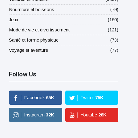
Nourriture et boissons
(79)
Jeux
(160)
Mode de vie et divertissement
(121)
Santé et forme physique
(73)
Voyage et aventure
(77)
Follow Us
Facebook
65
K
Twitter
75
K
Instagram
32
K
Youtube
28
K