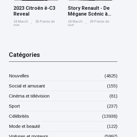
2023 Citroën ë-C3
Story Renault - De
Reveal
Mégane Scénic à
Scénic E-Tech
18 March
36 Points de
18 March
39 Points de
electric, cinq
vue
vue
générations nées
à Douai
Catégories
Nouvelles
(4825)
Social et amusant
(155)
Cinéma et télévision
(81)
Sport
(237)
Célébrités
(13938)
Mode et beauté
(122)
Voitures et moteurs
(5997)