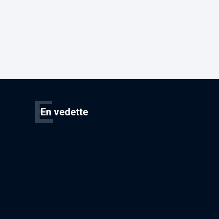
E
En vedette