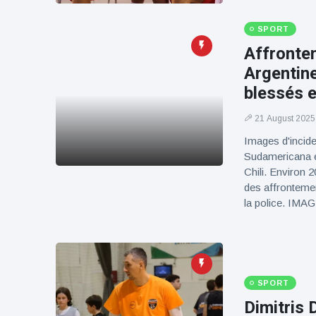
100électrique
SPORT
Affrontem
Argentine
blessés e
21 August 2025
Images d'incide
Sudamericana en
Chili. Environ 
des affrontemen
la police. IMA
SPORT
Dimitris 