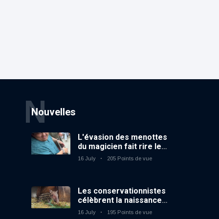
N
Nouvelles
L'évasion des menottes
du magicien fait rire le
public
16 July
205 Points de vue
Les conservationnistes
célèbrent la naissance
du premier tapir
16 July
195 Points de vue
terrestre au zoo du