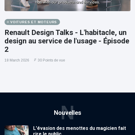
VOITURES ET MOTEURS
Renault Design Talks - L'habitacle, un
design au service de l'usage - Épisode
2
18 March 2026
30 Points de vue
N
Nouvelles
L'évasion des menottes du magicien fait
rire le public