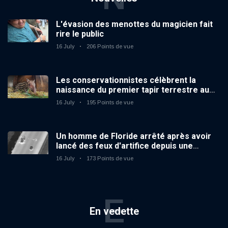
L'évasion des menottes du magicien fait
rire le public
16 July
206 Points de vue
Les conservationnistes célèbrent la
naissance du premier tapir terrestre au
zoo du Royaume-Uni depuis 14 ans
16 July
195 Points de vue
Un homme de Floride arrêté après avoir
lancé des feux d'artifice depuis une
voiture en mouvement
16 July
173 Points de vue
E
En vedette