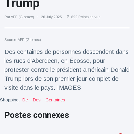
Trump
Voyage et aventure
(77)
Par AFP (Glomex)
26 July 2025
899 Points de vue
Dernières nouvelles
Source: AFP (Glomex)
2023 Citroën
Des centaines de personnes descendent dans
ë-C3 Reveal
les rues d'Aberdeen, en Écosse, pour
18 March
37
Points de vue
protester contre le président américain Donald
Trump lors de son premier jour complet de
Ferrari SP-8 -
Le Roadster
visite dans le pays. IMAGES
dérivé de la
18 March
23
F8 Spider est
Points de vue
Shopping:
De
Des
Centaines
le dernier
One-Off de
Postes connexes
Lotus dévoile
Maranello
Emeya, sa
première
18 March
23
Hyper-GT
Points de vue