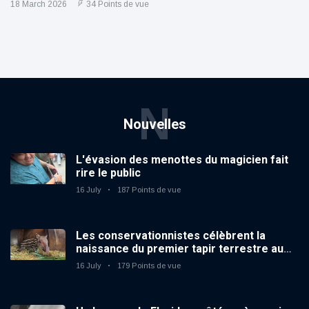
18 March 2026
34 Points de vue
N
Nouvelles
L'évasion des menottes du magicien fait
rire le public
16 July
187 Points de vue
Les conservationnistes célèbrent la
naissance du premier tapir terrestre au
zoo du Royaume-Uni depuis 14 ans
16 July
179 Points de vue