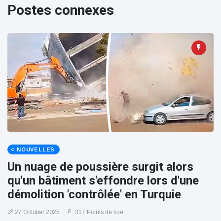
100électrique
Postes connexes
NOUVELLES
Un nuage de poussière surgit alors
qu'un bâtiment s'effondre lors d'une
démolition 'contrôlée' en Turquie
27 October 2025
317 Points de vue