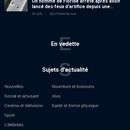
Un homme de Floride arrêté après avoir
lancé des feux d'artifice depuis une
voiture en mouvement
16 July
161 Points de vue
E
En vedette
S
Sujets d'actualité
Nouvelles
Nourriture et boissons
Social et amusant
Jeux
Cinéma et télévision
Santé et forme physique
Sport
Célébrités