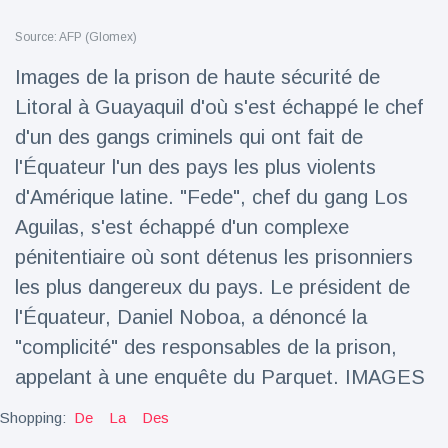
Voyage et aventure
(77)
Source: AFP (Glomex)
Images de la prison de haute sécurité de
Litoral à Guayaquil d'où s'est échappé le chef
Dernières nouvelles
d'un des gangs criminels qui ont fait de
2023 Citroën
l'Équateur l'un des pays les plus violents
ë-C3 Reveal
d'Amérique latine. "Fede", chef du gang Los
18 March
35
Points de vue
Aguilas, s'est échappé d'un complexe
pénitentiaire où sont détenus les prisonniers
Ferrari SP-8 -
les plus dangereux du pays. Le président de
Le Roadster
dérivé de la
l'Équateur, Daniel Noboa, a dénoncé la
18 March
22
F8 Spider est
Points de vue
"complicité" des responsables de la prison,
le dernier
One-Off de
appelant à une enquête du Parquet. IMAGES
Lotus dévoile
Maranello
Emeya, sa
Shopping:
De
La
Des
première
18 March
22
Hyper-GT
Points de vue