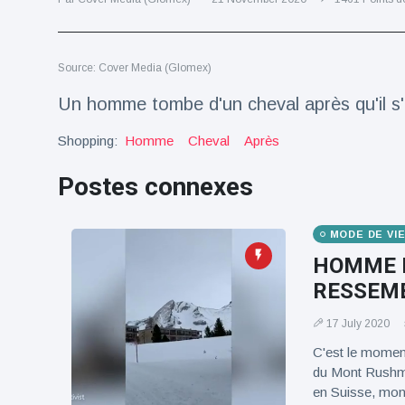
Voyage et aventure
(77)
Source: Cover Media (Glomex)
Dernières nouvelles
Un homme tombe d'un cheval après qu'il s'es
Shopping:
Homme
Cheval
Après
2023 Citroën
ë-C3 Reveal
Postes connexes
18 March
36
Points de vue
MODE DE VI
Ferrari SP-8 -
HOMME R
Le Roadster
dérivé de la
RESSEM
18 March
23
F8 Spider est
Points de vue
le dernier
17 July 2020
One-Off de
Lotus dévoile
Maranello
C'est le moment
Emeya, sa
du Mont Rushmo
première
18 March
23
en Suisse, mont
Hyper-GT
Points de vue