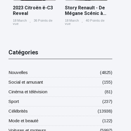
2023 Citroën ë-C3
Story Renault - De
Reveal
Mégane Scénic à
Scénic E-Tech
18 March
36 Points de
18 March
40 Points de
electric, cinq
vue
vue
générations nées
à Douai
Catégories
Nouvelles
(4825)
Social et amusant
(155)
Cinéma et télévision
(81)
Sport
(237)
Célébrités
(13938)
Mode et beauté
(122)
Voitures et moteurs
(5997)