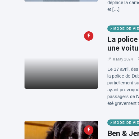
déplace la camé
100électrique
et […]
MODE DE VI
La police
une voitu
8 May 2024
Le 17 avril, de
la police de Du
partiellement s
ayant provoqué 
passagers de l'
été gravement t
MODE DE VI
Ben & Je