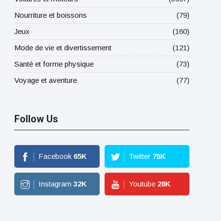
Nourriture et boissons
(79)
Jeux
(160)
Mode de vie et divertissement
(121)
Santé et forme physique
(73)
Voyage et aventure
(77)
Follow Us
Facebook
65
K
Twitter
75
K
Instagram
32
K
Youtube
28
K