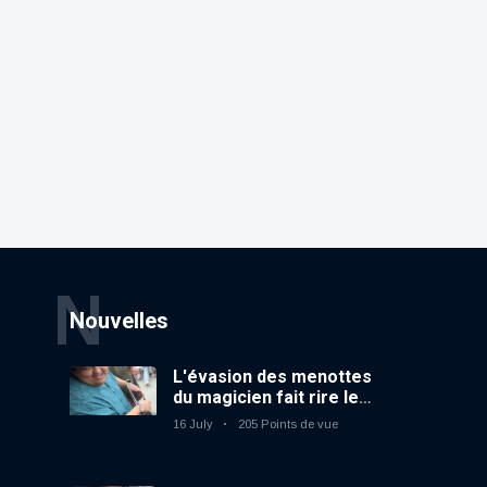
N
Nouvelles
L'évasion des menottes
du magicien fait rire le
public
16 July
205 Points de vue