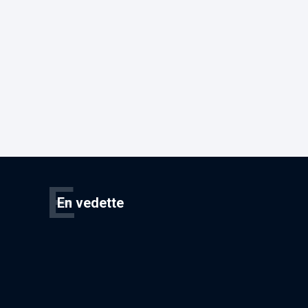
E
En vedette