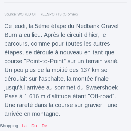
Voyage et aventure
(77)
Source: WORLD OF FREESPORTS (Glomex)
Ce jeudi, la 5ème étape du Nedbank Gravel
Dernières nouvelles
Burn a eu lieu. Après le circuit d'hier, le
parcours, comme pour toutes les autres
2023 Citroën
étapes, se déroule à nouveau en tant que
ë-C3 Reveal
course "Point-to-Point” sur un terrain varié.
18 March
35
Points de vue
Un peu plus de la moitié des 137 km se
déroulait sur l'asphalte, la montée finale
Ferrari SP-8 -
Le Roadster
jusqu'à l'arrivée au sommet du Swaershoek
dérivé de la
18 March
22
Pass à 1 616 m d'altitude étant "Off-road".
F8 Spider est
Points de vue
le dernier
Une rareté dans la course sur gravier : une
One-Off de
Lotus dévoile
Maranello
arrivée en montagne.
Emeya, sa
première
18 March
22
Shopping:
La
Du
De
Hyper-GT
Points de vue