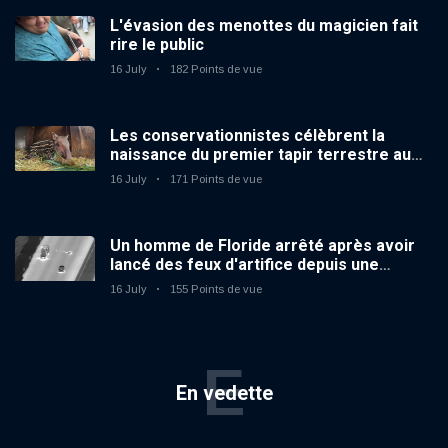
L'évasion des menottes du magicien fait
rire le public
16 July
182 Points de vue
Les conservationnistes célèbrent la
naissance du premier tapir terrestre au
zoo du Royaume-Uni depuis 14 ans
16 July
171 Points de vue
Un homme de Floride arrêté après avoir
lancé des feux d'artifice depuis une
voiture en mouvement
16 July
155 Points de vue
E
En vedette