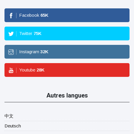
Facebook
65
K
Twitter
75
K
Instagram
32
K
Youtube
28
K
Autres langues
中文
Deutsch