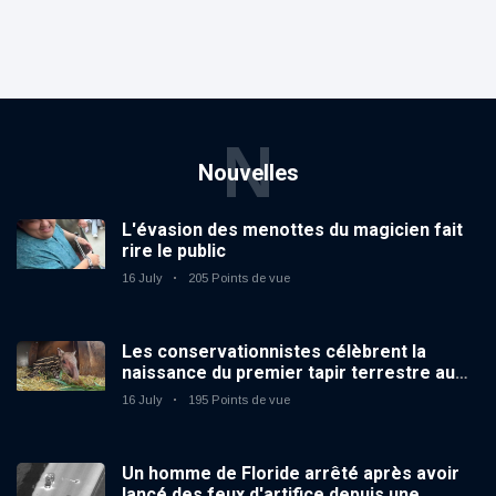
N
Nouvelles
L'évasion des menottes du magicien fait
rire le public
16 July
205 Points de vue
Les conservationnistes célèbrent la
naissance du premier tapir terrestre au
zoo du Royaume-Uni depuis 14 ans
16 July
195 Points de vue
Un homme de Floride arrêté après avoir
lancé des feux d'artifice depuis une