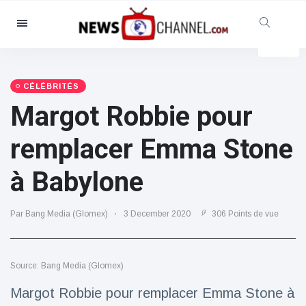
Catégories
Nouvelles
(4825)
Social et amusant
(155)
CÉLÉBRITÉS
Margot Robbie pour
Cinéma et télévision
(81)
Sport
(237)
remplacer Emma Stone
Célébrités
(13938)
à Babylone
Mode et beauté
(122)
Voitures et moteurs
(5997)
Par Bang Media (Glomex)
3 December 2020
306 Points de vue
Nourriture et boissons
(79)
Jeux
(160)
Source: Bang Media (Glomex)
Mode de vie et divertissement
(121)
Margot Robbie pour remplacer Emma Stone à
Santé et forme physique
(73)