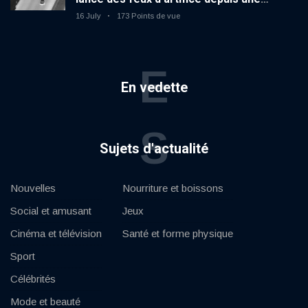
voiture en mouvement
16 July
173 Points de vue
E
En vedette
S
Sujets d'actualité
Nouvelles
Nourriture et boissons
Social et amusant
Jeux
Cinéma et télévision
Santé et forme physique
Sport
Célébrités
Mode et beauté