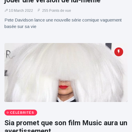
jouer une version de lui-même
100électrique
10 March 2022
255 Points de vue
Pete Davidson lance une nouvelle série comique vaguement
basée sur sa vie
CÉLÉBRITÉS
Sia promet que son film Music aura un
avertissement