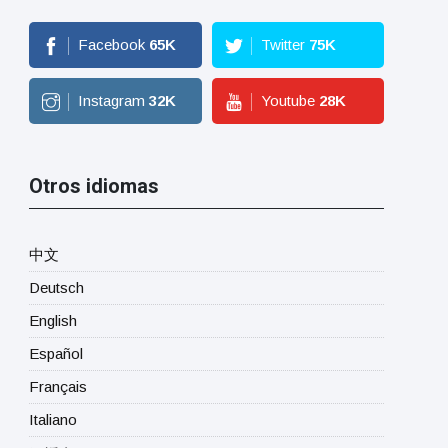
Facebook
65
K
Twitter
75
K
Instagram
32
K
Youtube
28
K
Otros idiomas
中文
Deutsch
English
Español
Français
Italiano