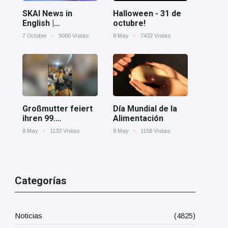
Halloween - 31 de
SKAI News in
octubre!
English |
07/10/2025
8 May
7432 Vistas
7 October
9000 Vistas
Día Mundial de la
Großmutter feiert
Alimentación
ihren 99.
Geburtstag und
8 May
1158 Vistas
8 May
1133 Vistas
tanzt zu Mariachi-
Band
Categorías
Noticias
(4825)