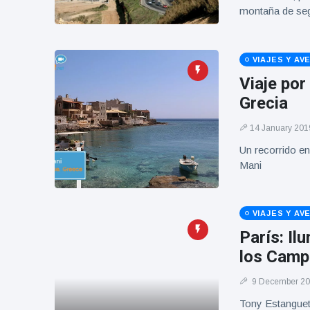
Geburtstag
Vistas
montaña de se
und tanzt
zu
Mariachi-
Band
VIAJES Y AV
Viaje por
Grecia
14 January 201
Un recorrido en
Mani
VIAJES Y AV
París: Il
los Camp
9 December 2
Tony Estanguet