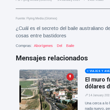
Salud y forma física
(73)
Viajes y Aventura
(77)
Fuente: Flying Media (Glomex)
¿Cuál es el secreto del baile australiano 
Últimas noticias
cosas entre bastidores
SKAI News
Compras:
Aborígenes
Del
Baile
in English |
07/10/2025
Mensajes relacionados
7 October
9000 Vistas
VIAJES Y AV
Halloween -
31 de
El muro f
octubre!
8 May
7432
dólares 
Vistas
14 January 201
Großmutter
Una cerca a lo 
feiert ihren
99.
nada nuevo, per
8 May
1133