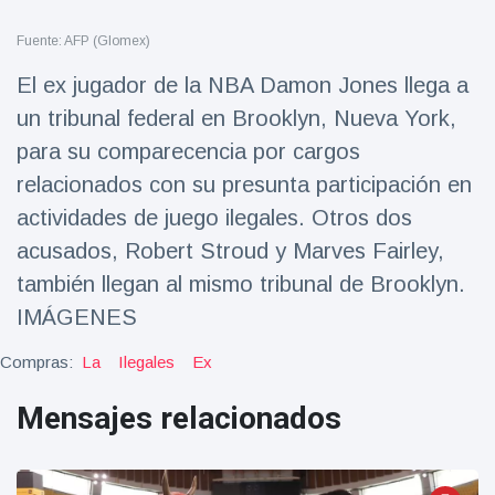
Salud y forma física
(73)
Fuente: AFP (Glomex)
Viajes y Aventura
(77)
El ex jugador de la NBA Damon Jones llega a
un tribunal federal en Brooklyn, Nueva York,
Últimas noticias
para su comparecencia por cargos
relacionados con su presunta participación en
SKAI News
actividades de juego ilegales. Otros dos
in English |
07/10/2025
acusados, Robert Stroud y Marves Fairley,
7 October
9000 Vistas
también llegan al mismo tribunal de Brooklyn.
IMÁGENES
Halloween -
31 de
Compras:
La
Ilegales
Ex
octubre!
8 May
7432
Vistas
Mensajes relacionados
Großmutter
feiert ihren
99.
8 May
1133