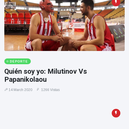
Geburtstag
Vistas
und tanzt
zu
Mariachi-
Band
DEPORTE
Quién soy yo: Milutinov Vs
Papanikolaou
14 March 2020
1266 Vistas