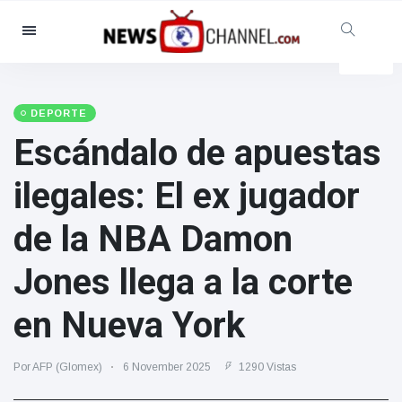
Categorías
Noticias
(4825)
Social y Diversión
(155)
DEPORTE
Escándalo de apuestas
Cine y TV
(81)
Deporte
(237)
ilegales: El ex jugador
Celebridades
(13938)
de la NBA Damon
Moda y Belleza
(122)
Coches y Motor
(5997)
Jones llega a la corte
Comida y bebida
(79)
en Nueva York
Juegos
(160)
Estilo de vida y Docu-
Por AFP (Glomex)
6 November 2025
1290 Vistas
entretenimiento
(121)