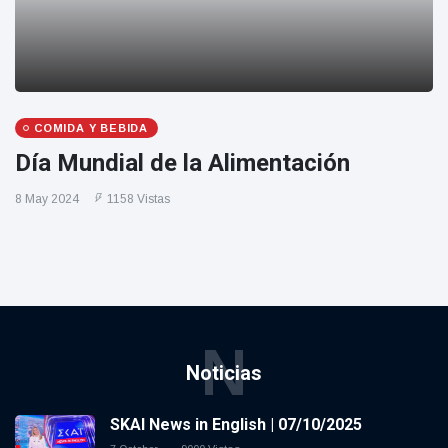
COMIDA Y BEBIDA
Día Mundial de la Alimentación
8 May 2024
1158 Vistas
N
Noticias
SKAI News in English | 07/10/2025