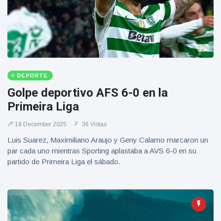
Geburtstag
Vistas
und tanzt
zu
Mariachi-
Band
DEPORTE
Golpe deportivo AFS 6-0 en la
Primeira Liga
18 December 2025
36 Vistas
Luis Suarez, Maximiliano Araujo y Geny Calamo marcaron un
par cada uno mientras Sporting aplastaba a AVS 6-0 en su
partido de Primeira Liga el sábado.