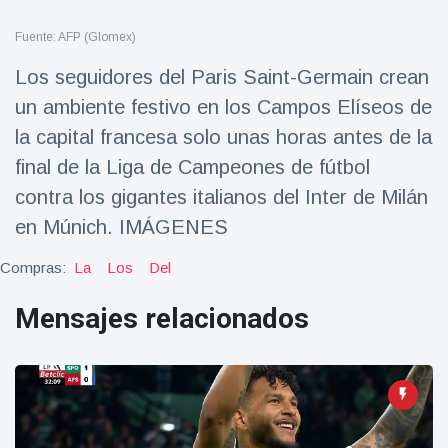
Salud y forma física
(73)
Fuente: AFP (Glomex)
Viajes y Aventura
(77)
Los seguidores del Paris Saint-Germain crean
un ambiente festivo en los Campos Elíseos de
Últimas noticias
la capital francesa solo unas horas antes de la
final de la Liga de Campeones de fútbol
SKAI News
contra los gigantes italianos del Inter de Milán
in English |
07/10/2025
en Múnich. IMÁGENES
7 October
9000 Vistas
Compras:
La
Los
Del
Halloween -
Mensajes relacionados
31 de
octubre!
8 May
7432
Vistas
Großmutter
feiert ihren
99.
8 May
1133