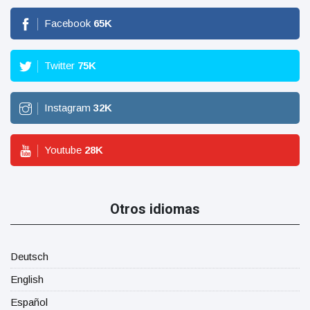
Facebook
65
K
Twitter
75
K
Instagram
32
K
Youtube
28
K
Otros idiomas
Deutsch
English
Español