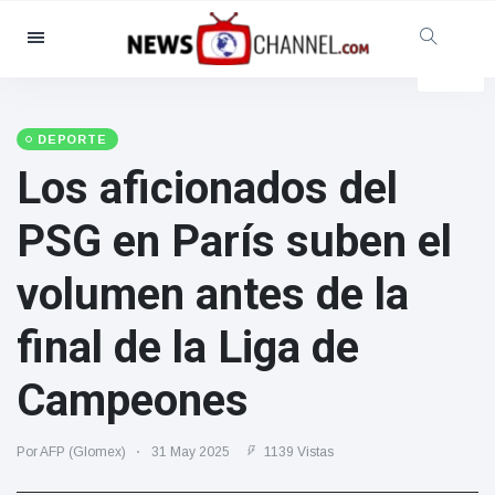
Categorías
Noticias
(4825)
Social y Diversión
(155)
DEPORTE
Los aficionados del
Cine y TV
(81)
Deporte
(237)
PSG en París suben el
Celebridades
(13938)
volumen antes de la
Moda y Belleza
(122)
Coches y Motor
(5997)
final de la Liga de
Comida y bebida
(79)
Campeones
Juegos
(160)
Estilo de vida y Docu-
Por AFP (Glomex)
31 May 2025
1139 Vistas
entretenimiento
(121)