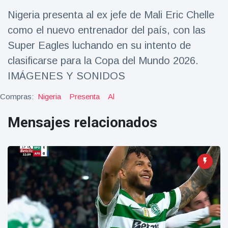
Salud y forma física
(73)
Nigeria presenta al ex jefe de Mali Eric Chelle
Viajes y Aventura
(77)
como el nuevo entrenador del país, con las
Super Eagles luchando en su intento de
clasificarse para la Copa del Mundo 2026.
Últimas noticias
IMÁGENES Y SONIDOS
SKAI News
Compras:
Nigeria
Presenta
Al
in English |
07/10/2025
7 October
Mensajes relacionados
9000 Vistas
Halloween -
31 de
octubre!
8 May
7432
Vistas
Großmutter
feiert ihren
99.
8 May
1133