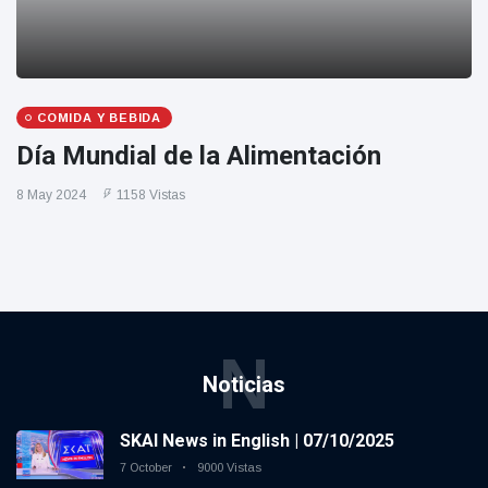
COMIDA Y BEBIDA
Día Mundial de la Alimentación
8 May 2024
1158 Vistas
N
Noticias
SKAI News in English | 07/10/2025
7 October
9000 Vistas