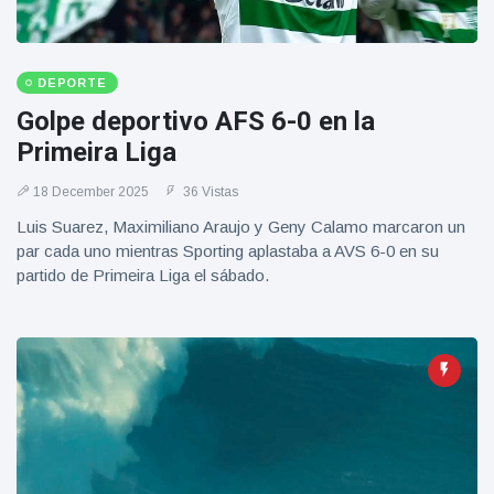
Geburtstag
Vistas
und tanzt
zu
Mariachi-
DEPORTE
Band
Golpe deportivo AFS 6-0 en la
Primeira Liga
18 December 2025
36 Vistas
Luis Suarez, Maximiliano Araujo y Geny Calamo marcaron un
par cada uno mientras Sporting aplastaba a AVS 6-0 en su
partido de Primeira Liga el sábado.