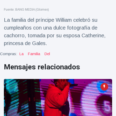
Salud y forma física
(73)
Fuente: BANG MEDIA (Glomex)
Viajes y Aventura
(77)
La familia del príncipe William celebró su
cumpleaños con una dulce fotografía de
Últimas noticias
cachorro, tomada por su esposa Catherine,
princesa de Gales.
SKAI News
in English |
Compras:
La
Familia
Del
07/10/2025
7 October
9000 Vistas
Mensajes relacionados
Halloween -
31 de
octubre!
8 May
7432
Vistas
Großmutter
feiert ihren
99.
8 May
1133