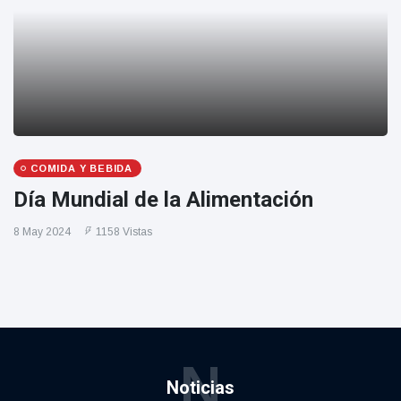
COMIDA Y BEBIDA
Día Mundial de la Alimentación
8 May 2024
1158 Vistas
N
Noticias