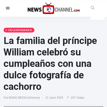
Categorías
Noticias
(4825)
Social y Diversión
(155)
CELEBRIDADES
La familia del príncipe
Cine y TV
(81)
Deporte
(237)
William celebró su
Celebridades
(13938)
cumpleaños con una
Moda y Belleza
(122)
Coches y Motor
(5997)
dulce fotografía de
Comida y bebida
(79)
cachorro
Juegos
(160)
Estilo de vida y Docu-
Por BANG MEDIA (Glomex)
21 June 2025
267 Vistas
entretenimiento
(121)