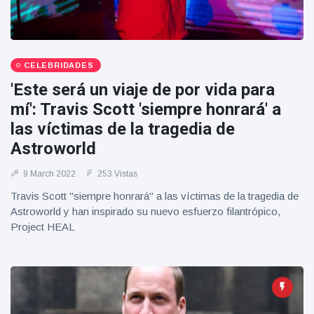
Geburtstag
Vistas
und tanzt
zu
Mariachi-
Band
CELEBRIDADES
'Este será un viaje de por vida para
mí': Travis Scott 'siempre honrará' a
las víctimas de la tragedia de
Astroworld
9 March 2022
253 Vistas
Travis Scott "siempre honrará" a las víctimas de la tragedia de
Astroworld y han inspirado su nuevo esfuerzo filantrópico,
Project HEAL