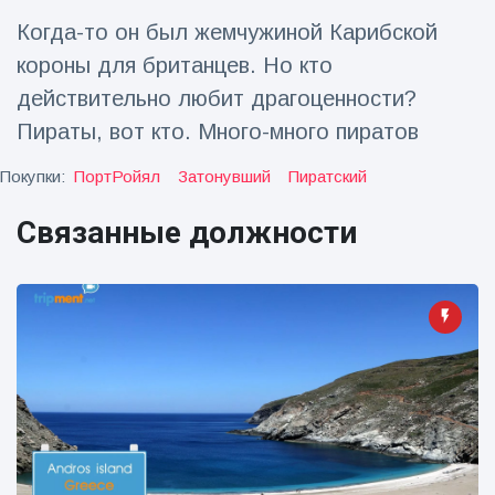
Когда-то он был жемчужиной Карибской
Путешествия и приключения
(77)
короны для британцев. Но кто
действительно любит драгоценности?
Последние новости
Пираты, вот кто. Много-много пиратов
Покупки:
ПортРойял
Затонувший
Пиратский
'Побег'
фокусника из
наручников
Связанные должности
16 July
186
вызвал смех у
Просмотров
аудитории
Консерваторы
отмечают
рождение
16 July
177
первого
Просмотров
низкогорного
тапира в
Мужчина из
зоопарке
Флориды
Великобритании
арестован
за 14 лет
16 July
159
после запуска
Просмотров