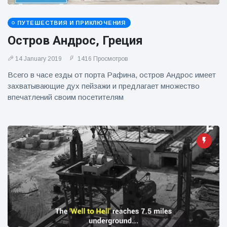
фейерверков из
движущейся
машины
ПУТЕШЕСТВИЯ И ПРИКЛЮЧЕНИЯ
Остров Андрос, Греция
14 January 2019
1416 Просмотров
Всего в часе езды от порта Рафина, остров Андрос имеет
захватывающие дух пейзажи и предлагает множество
впечатлений своим посетителям