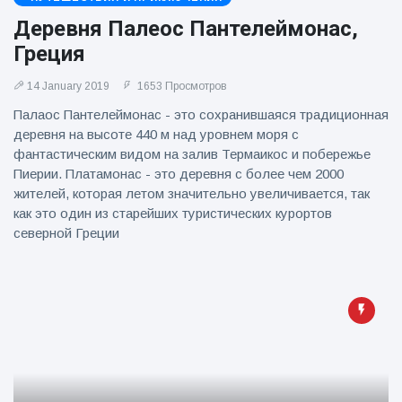
фейерверков из
Деревня Палеос Пантелеймонас,
движущейся
машины
Греция
14 January 2019
1653 Просмотров
Палаос Пантелеймонас - это сохранившаяся традиционная
деревня на высоте 440 м над уровнем моря с
фантастическим видом на залив Термаикос и побережье
Пиерии. Платамонас - это деревня с более чем 2000
жителей, которая летом значительно увеличивается, так
как это один из старейших туристических курортов
северной Греции