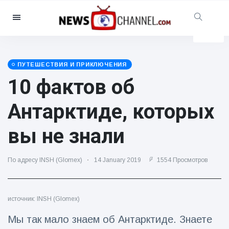
Категории
Новости
(4825)
Социально-развлекательный
ПУТЕШЕСТВИЯ И ПРИКЛЮЧЕНИЯ
(155)
10 фактов об
Кино и телевидение
(81)
Антарктиде, которых
Спорт
(237)
Знаменитости
(13938)
вы не знали
Мода и красота
(122)
По адресу INSH (Glomex)
Автомобили и мотор
14 January 2019
(5997)
1554 Просмотров
Еда и напитки
(79)
Игры
(160)
источник: INSH (Glomex)
Стиль жизни и досуг
(121)
Мы так мало знаем об Антарктиде. Знаете
Здоровье и фитнес
(73)