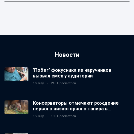
Новости
'Побег' фокусника из наручников
вызвал смех у аудитории
16 July
213 Просмотров
Консерваторы отмечают рождение
первого низкогорного тапира в
зоопарке Великобритании за 14 лет
16 July
199 Просмотров