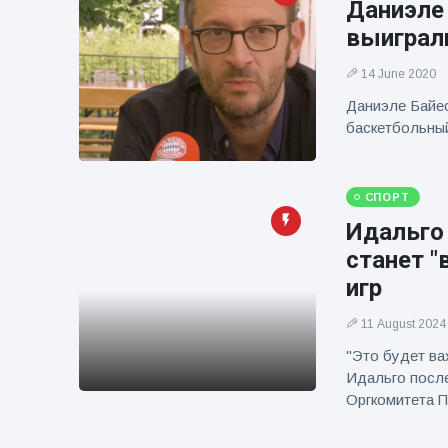
Даниэле 
фейерверков из
движущейся
выиграли
машины
14 June 2020
Даниэле Байес
баскетбольный
СПОРТ
Идальго 
станет 
игр
11 August 2024
"Это будет ва
Идальго после
Оргкомитета П