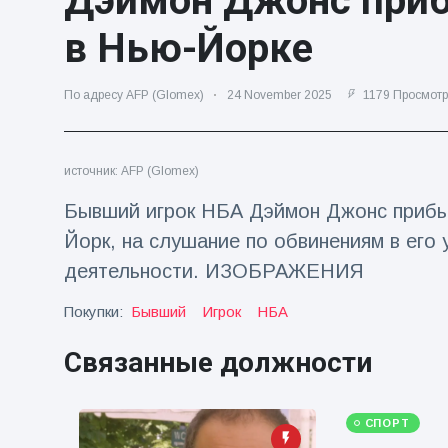
Дэймон Джонс приб
Путешествия и приключения
(77)
в Нью-Йорке
По адресу AFP (Glomex)
24 November 2025
1179 Просмотр
Последние новости
'Побег'
источник: AFP (Glomex)
фокусника из
наручников
16 July
205
Бывший игрок НБА Дэймон Джонс прибыв
вызвал смех у
Просмотров
аудитории
Йорк, на слушание по обвинениям в его 
деятельности. ИЗОБРАЖЕНИЯ
Консерваторы
отмечают
рождение
Покупки:
Бывший
Игрок
НБА
16 July
195
первого
Просмотров
низкогорного
Связанные должности
тапира в
Мужчина из
зоопарке
Флориды
Великобритании
арестован
за 14 лет
СПОРТ
16 July
173
после запуска
Просмотров