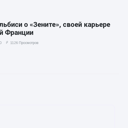
ьбиси о «Зените», своей карьере
ой Франции
0
1126 Просмотров