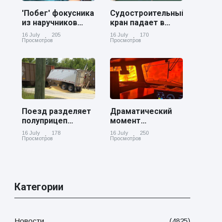
'Побег' фокусника
Судостроительный
из наручников
кран падает в
вызвал смех у
реку Купер возле
16 July
205
16 July
170
аудитории
Чарльстона
Просмотров
Просмотров
Поезд разделяет
Драматический
полуприцеп
момент
пополам на
канадский
16 July
178
16 July
250
железнодорожном
грузовой поезд
Просмотров
Просмотров
переезде в
окруженный
Джорджии
лесным пожаром
в Онтарио
Категории
Новости
(4825)