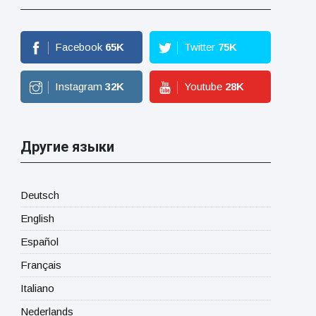
Facebook
65
K
Twitter
75
K
Instagram
32
K
Youtube
28
K
Другие языки
Deutsch
English
Español
Français
Italiano
Nederlands