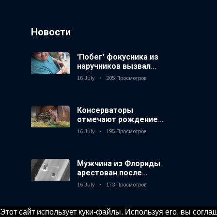
Новости
'Побег' фокусника из
наручников вызвал
смех у аудитории
16 July
205 Просмотров
Консерваторы
отмечают рождение
первого низкогорного
16 July
195 Просмотров
тапира в зоопарке
Великобритании за 14
лет
Мужчина из Флориды
арестован после
запуска фейерверков
16 July
173 Просмотров
из движущейся
машины
Этот сайт использует куки-файлы. Используя его, вы согл