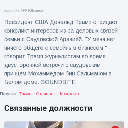
Путешествия и приключения
(77)
источник: AFP (Glomex)
Президент США Дональд Трамп отрицает
конфликт интересов из-за деловых связей
Последние новости
семьи с Саудовской Аравией. "У меня нет
'Побег'
ничего общего с семейным бизнесом," -
фокусника из
говорит Трамп журналистам во время
наручников
16 July
192
вызвал смех у
Просмотров
двусторонней встречи с саудовским
аудитории
принцем Мохаммедом бин Сальманом в
Консерваторы
Белом доме. SOUNDBITE
отмечают
рождение
16 July
179
Покупки:
Трамп
первого
Отрицает
Конфликт
Просмотров
низкогорного
тапира в
Связанные должности
Мужчина из
зоопарке
Флориды
Великобритании
арестован
за 14 лет
16 July
162
после запуска
Просмотров