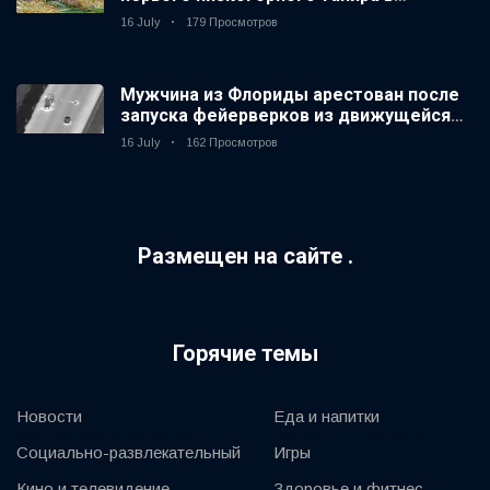
зоопарке Великобритании за 14 лет
16 July
179 Просмотров
Мужчина из Флориды арестован после
запуска фейерверков из движущейся
машины
16 July
162 Просмотров
Размещен на сайте .
Горячие темы
Новости
Еда и напитки
Социально-развлекательный
Игры
Кино и телевидение
Здоровье и фитнес