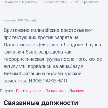
По адресу AFP (Glomex)
6 September 2025
1253 Просмотров
Путешествия и приключения
(77)
источник: AFP (Glomex)
Последние новости
Британские полицейские арестовывают
протестующих против запрета на
'Побег'
фокусника из
Палестинское Действие в Лондоне. Группа
наручников
16 July
207
кампании была запрещена как
вызвал смех у
Просмотров
аудитории
террористическая группа после того, как ее
Консерваторы
активисты ворвались на авиабазу в
отмечают
Великобритании и облили краской
рождение
16 July
196
первого
Просмотров
самолеты. ИЗОБРАЖЕНИЯ
низкогорного
тапира в
Покупки:
Протестующих
Лондонская
Полиция
Мужчина из
зоопарке
Флориды
Великобритании
Связанные должности
арестован
за 14 лет
16 July
173
после запуска
Просмотров