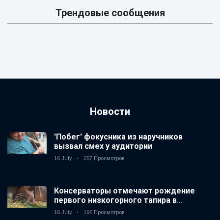
Трендовые сообщения
Новости
'Побег' фокусника из наручников
вызвал смех у аудитории
16 July
207 Просмотров
Консерваторы отмечают рождение
первого низкогорного тапира в
зоопарке Великобритании за 14 лет
16 July
196 Просмотров