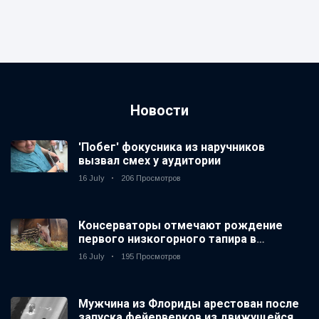
Новости
'Побег' фокусника из наручников
вызвал смех у аудитории
16 July
206 Просмотров
Консерваторы отмечают рождение
первого низкогорного тапира в
зоопарке Великобритании за 14 лет
16 July
195 Просмотров
Мужчина из Флориды арестован после
запуска фейерверков из движущейся