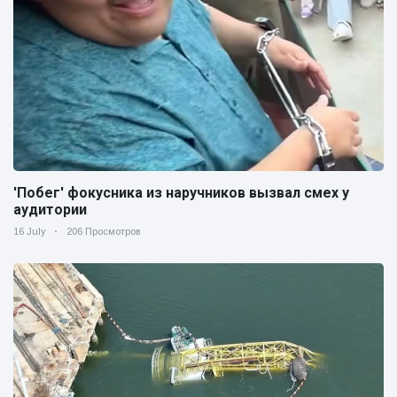
'Побег' фокусника из наручников вызвал смех у
аудитории
16 July
206 Просмотров