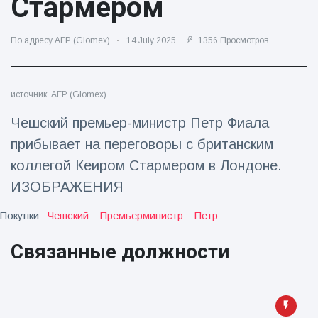
Стармером
Путешествия и приключения
(77)
По адресу AFP (Glomex)
14 July 2025
1356 Просмотров
Последние новости
источник: AFP (Glomex)
'Побег'
Чешский премьер-министр Петр Фиала
фокусника из
наручников
прибывает на переговоры с британским
16 July
206
вызвал смех у
Просмотров
коллегой Кеиром Стармером в Лондоне.
аудитории
ИЗОБРАЖЕНИЯ
Консерваторы
отмечают
Покупки:
Чешский
Премьерминистр
Петр
рождение
16 July
195
первого
Просмотров
Связанные должности
низкогорного
тапира в
Мужчина из
зоопарке
Флориды
Великобритании
арестован
за 14 лет
16 July
173
после запуска
Просмотров