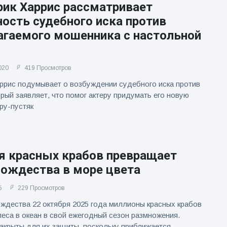
рик Харрис рассматривает
ость судебного иска против
агаемого мошенника с настольной
020
419 Просмотров
ррис подумывает о возбуждении судебного иска против
орый заявляет, что помог актеру придумать его новую
ру-пустяк
я красных крабов превращает
Рождества в море цвета
5
229 Просмотров
ждества 22 октября 2025 года миллионы красных крабов
леса в океан в свой ежегодный сезон размножения.
акрыты для их защиты, поскольку приближается