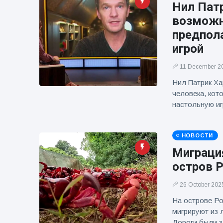
фейерверков из
Нил Пат
движущейся
возможн
машины
предпол
игрой
11 December 2
Нил Патрик Ха
человека, кот
настольную иг
НОВОСТИ
Миграци
остров 
26 October 202
На острове Ро
мигрируют из 
Дороги были з