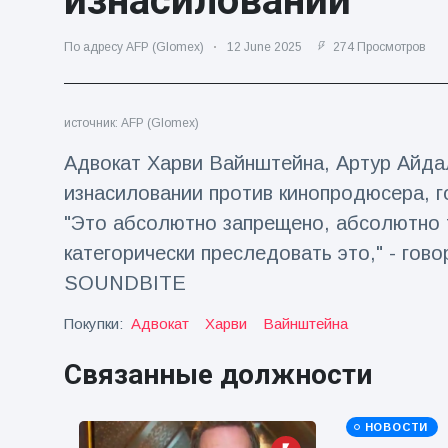
изнасиловании
Путешествия и приключения
(77)
По адресу AFP (Glomex)
12 June 2025
274 Просмотров
Последние новости
источник: AFP (Glomex)
Адвокат Харви Вайнштейна, Артур Айда
'Побег'
фокусника из
изнасиловании против кинопродюсера, г
наручников
16 July
205
вызвал смех у
Просмотров
"Это абсолютно запрещено, абсолютно т
аудитории
категорически преследовать это," - гов
Консерваторы
SOUNDBITE
отмечают
рождение
16 July
195
Покупки:
Адвокат
Харви
Вайнштейна
первого
Просмотров
низкогорного
тапира в
Связанные должности
Мужчина из
зоопарке
Флориды
Великобритании
арестован
за 14 лет
16 July
173
НОВОСТИ
после запуска
Просмотров