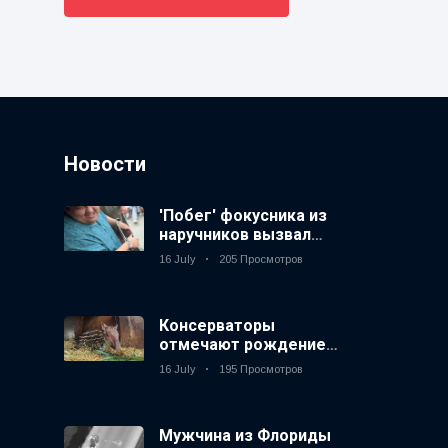
Новости
'Побег' фокусника из
наручников вызвал
смех у аудитории
16 July
205 Просмотров
Консерваторы
отмечают рождение
первого низкогорного
16 July
195 Просмотров
тапира в зоопарке
Великобритании за 14
лет
Мужчина из Флориды