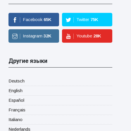
Facebook
65
K
Twitter
75
K
Instagram
32
K
Youtube
28
K
Другие языки
Deutsch
English
Español
Français
Italiano
Nederlands