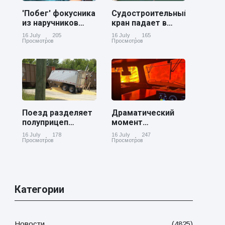
'Побег' фокусника
Судостроительный
из наручников
кран падает в
вызвал смех у
реку Купер возле
16 July
205
16 July
165
аудитории
Чарльстона
Просмотров
Просмотров
Поезд разделяет
Драматический
полуприцеп
момент
пополам на
канадский
16 July
178
16 July
247
железнодорожном
грузовой поезд
Просмотров
Просмотров
переезде в
окруженный
Джорджии
лесным пожаром
в Онтарио
Категории
Новости
(4825)