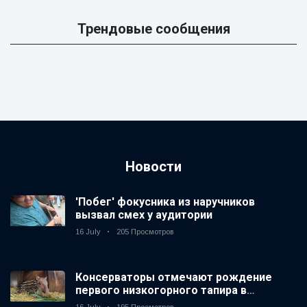
Трендовые сообщения
Новости
'Побег' фокусника из наручников
вызвал смех у аудитории
16 July
205 Просмотров
Консерваторы отмечают рождение
первого низкогорного тапира в
зоопарке Великобритании за 14 лет