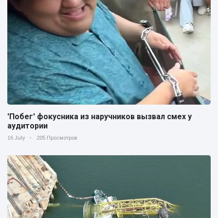
'Побег' фокусника из наручников вызвал смех у
аудитории
16 July
205 Просмотров