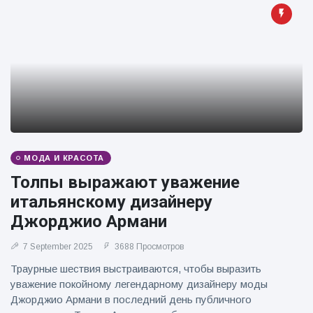
Путешествия и приключения
(77)
Последние новости
'Побег'
фокусника из
наручников
16 July
205
вызвал смех у
Просмотров
МОДА И КРАСОТА
аудитории
Толпы выражают уважение
Консерваторы
итальянскому дизайнеру
отмечают
рождение
Джорджио Армани
16 July
195
первого
Просмотров
низкогорного
7 September 2025
3688 Просмотров
тапира в
Мужчина из
Траурные шествия выстраиваются, чтобы выразить
зоопарке
Флориды
Великобритании
уважение покойному легендарному дизайнеру моды
арестован
за 14 лет
16 July
173
Джорджио Армани в последний день публичного
после запуска
Просмотров