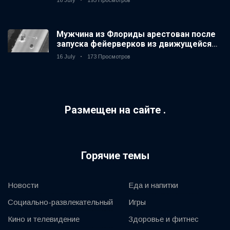
16 July
195 Просмотров
Мужчина из Флориды арестован после
запуска фейерверков из движущейся
машины
16 July
173 Просмотров
Размещен на сайте .
Горячие темы
Новости
Еда и напитки
Социально-развлекательный
Игры
Кино и телевидение
Здоровье и фитнес