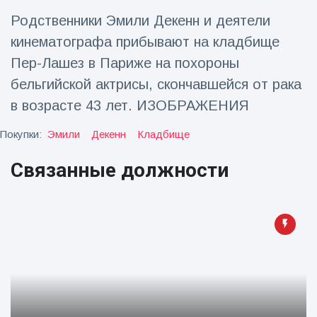
Родственники Эмили Декенн и деятели
Путешествия и приключения
(77)
кинематографа прибывают на кладбище
Пер-Лашез в Париже на похороны
Последние новости
бельгийской актрисы, скончавшейся от рака
в возрасте 43 лет. ИЗОБРАЖЕНИЯ
'Побег'
фокусника из
Покупки:
Эмили
Декенн
Кладбище
наручников
16 July
192
вызвал смех у
Просмотров
Связанные должности
аудитории
Консерваторы
отмечают
рождение
16 July
179
первого
Просмотров
низкогорного
тапира в
Мужчина из
зоопарке
Флориды
Великобритании
арестован
за 14 лет
16 July
162
после запуска
Просмотров