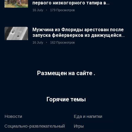
первого низкогорного тапира в
зоопарке Великобритании за 14 лет
16 July
179 Просмотров
Мужчина из Флориды арестован после
запуска фейерверков из движущейся
машины
16 July
162 Просмотров
Размещен на сайте .
Горячие темы
Новости
Еда и напитки
Социально-развлекательный
Игры